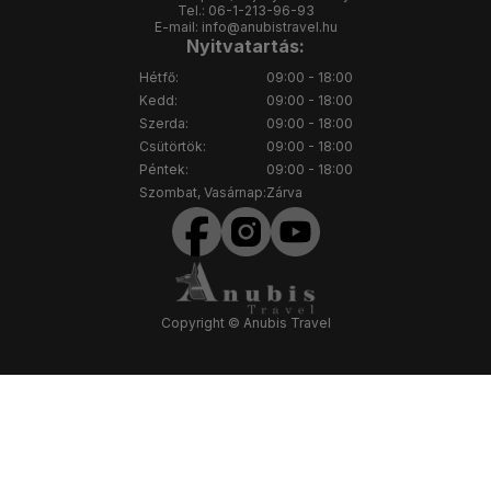
Tel.:
06-1-213-96-93
E-mail:
info@anubistravel.hu
Nyitvatartás:
Hétfő:
09:00 - 18:00
Kedd:
09:00 - 18:00
Szerda:
09:00 - 18:00
Csütörtök:
09:00 - 18:00
Péntek:
09:00 - 18:00
Szombat, Vasárnap:
Zárva
Copyright © Anubis Travel