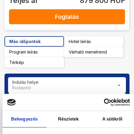
Teljes ár
879 800 HUF
Foglalás
Más időpontok
Hotel leírás
Program leírás
Várható menetrend
Térkép
Indulás helye:
Budapest
Tartózkodási idő:
7-9 éjszaka
Ellátás
Beleegyezés
Részletek
A sütikről
All inclusive
Szoba