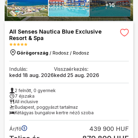
+
16
All Senses Nautica Blue Exclusive
Resort & Spa
Görögország
/
Rodosz
/
Rodosz
Indulás:
Visszaérkezés:
kedd 18 aug. 2026
kedd 25 aug. 2026
2
felnőtt,
0
gyermek
7 éjszaka
All inclusive
Budapest
,
poggyászt tartalmaz
Kétágyas bungalow kertre néző szoba
439 900 HUF
Ár/fő