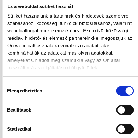
Válasszon szobá
Ez a weboldal sütiket használ
Utasok
Sütiket használunk a tartalmak és hirdetések személyre
2 / 0
szabásához, közösségi funkciók biztosításához, valamint
weboldalforgalmunk elemzéséhez. Ezenkívül közösségi
2026
média-, hirdető- és elemező partnereinkkel megosztjuk az
Ön weboldalhasználatra vonatkozó adatait, akik
Aug
Sze
Okt
Nov
kombinálhatják az adatokat más olyan adatokkal,
Dec
amelyeket Ön adott meg számukra vagy az Ön által
használt más szolgáltatásokból gyűjtöttek.
2027
Hozzájárulás
Jan
Feb
Már
Ápr
Elengedhetetlen
kiválasztása
Máj
Jún
Júl
Beállítások
18.08.2026
-
25.08.2026
(7 Éjszaka)
Budapest
Járatinformációk
Statisztikai
Kétágyas Bungalow Kertre Néző Szoba
All Inclusive