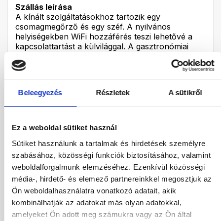
Szállás leírása
A kínált szolgáltatásokhoz tartozik egy
csomagmegőrző és egy széf. A nyilvános
helyiségekben WiFi hozzáférés teszi lehetővé a
kapcsolattartást a külvilággal. A gasztronómiai
kínálathoz tartozik egy bár. A mindennapi
szükségletek kielégítésére egy élelmiszerbolt áll
rendelkezésre. Az apartmanhotel területéhez
tartozik játszótér, valamint egy kellemes kert is. A
Beleegyezés
Részletek
A sütikről
szállás rendelkezik továbbá TV-szobával,
játszószobával és könyvtárral. Amennyiben a
vendégek autóval érkeznek, parkolhatnak a
garázsban (díjmentesen) vagy a szabadtéri
Ez a weboldal sütiket használ
parkolóban (díjmentesen). Rendelkezésre áll
Sütiket használunk a tartalmak és hirdetések személyre
továbbá a több nyelven beszélő személyzet, az
autókölcsönző, az orvosi ellátás, a transzfer
szabásához, közösségi funkciók biztosításához, valamint
szolgáltatás, a szobaszerviz és a mosodai
weboldalforgalmunk elemzéséhez. Ezenkívül közösségi
szolgáltatás. A vendégeknek díjköteles Shuttle-
média-, hirdető- és elemező partnereinkkel megosztjuk az
szolgáltatást biztosítanak. Az aktív kirándulásokat
Ön weboldalhasználatra vonatkozó adatait, akik
kedvelőknek, akik a környéket két keréken
kombinálhatják az adatokat más olyan adatokkal,
szeretnék felfedezni, kerékpárkölcsönző áll
rendelkezésre.
amelyeket Ön adott meg számukra vagy az Ön által