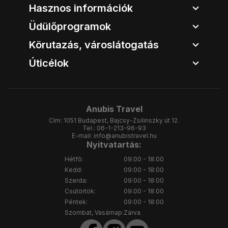
Hasznos információk
Üdülőprogramok
Körutazás, városlátogatás
Úticélok
Anubis Travel
Cím:
1051 Budapest, Bajcsy-Zsilinszky út 12.
Tel.:
06-1-213-96-93
E-mail:
info@anubistravel.hu
Nyitvatartás:
Hétfő:
09:00 - 18:00
Kedd:
09:00 - 18:00
Szerda:
09:00 - 18:00
Csütörtök:
09:00 - 18:00
Péntek:
09:00 - 18:00
Szombat, Vasárnap:
Zárva