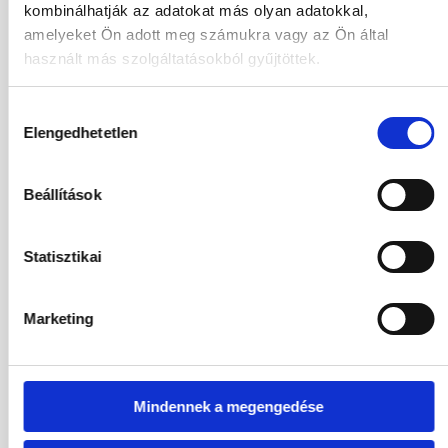
kombinálhatják az adatokat más olyan adatokkal,
716 690
HUF
Kiválasztás
amelyeket Ön adott meg számukra vagy az Ön által
2
Felnőttek,
0
Gyermekek
használt más szolgáltatásokból gyűjtöttek.
06.09.2026
-
13.09.2026
(7 Éjszaka)
Hozzájárulás
Budapest
Járatinformációk
Elengedhetetlen
kiválasztása
Kétágyas Standard Kertre Néző Szoba
All Inclusive
Beállítások
652 290
HUF
Kiválasztás
2
Felnőttek,
0
Gyermekek
Statisztikai
06.09.2026
-
15.09.2026
(9 Éjszaka)
Budapest
Járatinformációk
Marketing
Kétágyas Standard Kertre Néző Szoba
All Inclusive
858 706
HUF
Kiválasztás
Mindennek a megengedése
2
Felnőttek,
0
Gyermekek