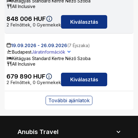
Kétágyas Standard Kertre Néző Szoba
All Inclusive
848 006
HUF
Kiválasztás
2
Felnőttek,
0
Gyermekek
19.09.2026
-
26.09.2026
(7 Éjszaka)
Budapest
Járatinformációk
Kétágyas Standard Kertre Néző Szoba
All Inclusive
679 890
HUF
Kiválasztás
2
Felnőttek,
0
Gyermekek
További ajánlatok
Anubis Travel