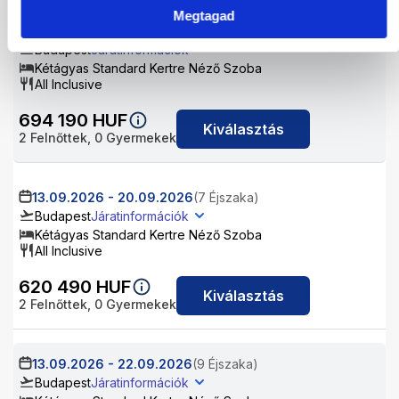
Megtagad
08.09.2026
-
15.09.2026
(7 Éjszaka)
Budapest
Járatinformációk
Kétágyas Standard Kertre Néző Szoba
All Inclusive
694 190
HUF
Kiválasztás
2
Felnőttek,
0
Gyermekek
13.09.2026
-
20.09.2026
(7 Éjszaka)
Budapest
Járatinformációk
Kétágyas Standard Kertre Néző Szoba
All Inclusive
620 490
HUF
Kiválasztás
2
Felnőttek,
0
Gyermekek
13.09.2026
-
22.09.2026
(9 Éjszaka)
Budapest
Járatinformációk