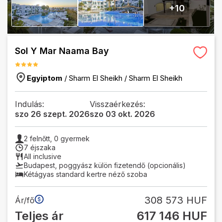
+
10
Sol Y Mar Naama Bay
Egyiptom
/
Sharm El Sheikh
/
Sharm El Sheikh
Indulás:
Visszaérkezés:
szo 26 szept. 2026
szo 03 okt. 2026
2
felnőtt,
0
gyermek
7 éjszaka
All inclusive
Budapest
,
poggyász külön fizetendő (opcionális)
Kétágyas standard kertre néző szoba
308 573 HUF
Ár/fő
Teljes ár
617 146 HUF