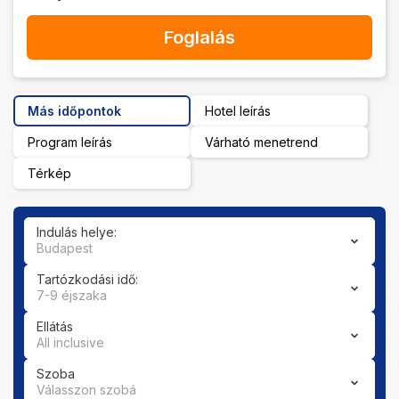
Foglalás
Más időpontok
Hotel leírás
Program leírás
Várható menetrend
Térkép
Indulás helye:
Budapest
Tartózkodási idő:
7-9 éjszaka
Ellátás
All inclusive
Szoba
Válasszon szobá