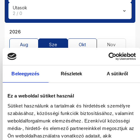
Utasok
2 / 0
2026
Aug
Sze
Okt
Nov
Dec
2027
Beleegyezés
Részletek
A sütikről
Jan
Feb
Már
Ápr
Máj
Jún
Júl
Ez a weboldal sütiket használ
Sütiket használunk a tartalmak és hirdetések személyre
szabásához, közösségi funkciók biztosításához, valamint
01.09.2026
-
08.09.2026
(7 Éjszaka)
weboldalforgalmunk elemzéséhez. Ezenkívül közösségi
Budapest
Járatinformációk
média-, hirdető- és elemező partnereinkkel megosztjuk az
Kétágyas Standard Kertre Néző Szoba
All Inclusive
Ön weboldalhasználatra vonatkozó adatait, akik