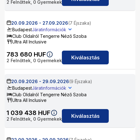
2
Felnőttek,
0
Gyermekek
20.09.2026
-
27.09.2026
(7 Éjszaka)
Budapest
Járatinformációk
Club Oldalról Tengerre Néző Szoba
Ultra All Inclusive
783 680
HUF
Kiválasztás
2
Felnőttek,
0
Gyermekek
20.09.2026
-
29.09.2026
(9 Éjszaka)
Budapest
Járatinformációk
Club Oldalról Tengerre Néző Szoba
Ultra All Inclusive
1 039 438
HUF
Kiválasztás
2
Felnőttek,
0
Gyermekek
22.09.2026
-
29.09.2026
(7 Éjszaka)