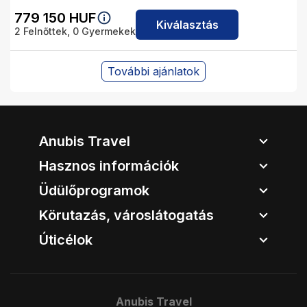
779 150
HUF
Kiválasztás
2
Felnőttek,
0
Gyermekek
További ajánlatok
Anubis Travel
Hasznos információk
Üdülőprogramok
Körutazás, városlátogatás
Úticélok
Anubis Travel