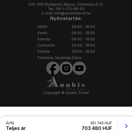
Cím:
1051 Budapest, Bajcsy-Zsilinszky út 12.
Tel.:
06-1-213-96-93
E-mail:
info@anubistravel.hu
Nyitvatartás:
Hétfő:
09:00 - 18:00
Kedd:
09:00 - 18:00
Szerda:
09:00 - 18:00
Csütörtök:
09:00 - 18:00
Péntek:
09:00 - 18:00
Szombat, Vasárnap:
Zárva
Copyright © Anubis Travel
Ár/fő
351 740 HUF
Teljes ár
703 480 HUF