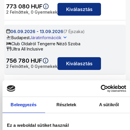
773 080
HUF
Kiválasztás
2
Felnőttek,
0
Gyermekek
06.09.2026
-
13.09.2026
(7 Éjszaka)
Budapest
Járatinformációk
Club Oldalról Tengerre Néző Szoba
Ultra All Inclusive
756 780
HUF
Kiválasztás
2
Felnőttek,
0
Gyermekek
06.09.2026
-
15.09.2026
(9 Éjszaka)
Budapest
Járatinformációk
Club Oldalról Tengerre Néző Szoba
Ultra All Inclusive
Beleegyezés
Részletek
A sütikről
975 438
HUF
Kiválasztás
2
Felnőttek,
0
Gyermekek
Ez a weboldal sütiket használ