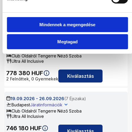
Club Oldalról Tengerre Néző Szoba
Ultra All Inclusive
954 138
HUF
Kiválasztás
2
Felnőttek,
0
Gyermekek
Mindennek a megengedése
Megtagad
15.09.2026
-
22.09.2026
(7 Éjszaka)
Budapest
Járatinformációk
Club Oldalról Tengerre Néző Szoba
Ultra All Inclusive
778 380
HUF
Kiválasztás
2
Felnőttek,
0
Gyermekek
19.09.2026
-
26.09.2026
(7 Éjszaka)
Budapest
Járatinformációk
Club Oldalról Tengerre Néző Szoba
Ultra All Inclusive
746 180
HUF
Kiválasztás