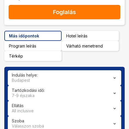
Foglalás
Más időpontok
Hotel leírás
Program leírás
Várható menetrend
Térkép
Indulás helye:
Budapest
Tartózkodási idő:
7-9 éjszaka
Ellátás
All inclusive
Szoba
Válasszon szobá