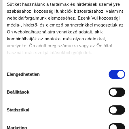
Sütiket használunk a tartalmak és hirdetések személyre
08.09.2026
-
15.09.2026
(7 Éjszaka)
szabásához, közösségi funkciók biztosításához, valamint
Budapest
Járatinformációk
weboldalforgalmunk elemzéséhez. Ezenkívül közösségi
Club Oldalról Tengerre Néző Szoba
média-, hirdető- és elemező partnereinkkel megosztjuk az
Ultra All Inclusive
Ön weboldalhasználatra vonatkozó adatait, akik
789 080
HUF
kombinálhatják az adatokat más olyan adatokkal,
Kiválasztás
2
Felnőttek,
0
Gyermekek
amelyeket Ön adott meg számukra vagy az Ön által
használt más szolgáltatásokból gyűjtöttek.
13.09.2026
-
20.09.2026
(7 Éjszaka)
Hozzájárulás
Budapest
Járatinformációk
Elengedhetetlen
kiválasztása
Club Oldalról Tengerre Néző Szoba
Ultra All Inclusive
703 480
HUF
Beállítások
Foglalás
2
Felnőttek,
0
Gyermekek
Statisztikai
13.09.2026
-
22.09.2026
(9 Éjszaka)
Budapest
Járatinformációk
Marketing