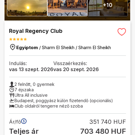
+
10
Royal Regency Club
Egyiptom
/
Sharm El Sheikh
/
Sharm El Sheikh
Indulás:
Visszaérkezés:
vas 13 szept. 2026
vas 20 szept. 2026
2
felnőtt,
0
gyermek
7 éjszaka
Ultra All inclusive
Budapest
,
poggyász külön fizetendő (opcionális)
Club oldalról tengerre néző szoba
351 740 HUF
Ár/fő
Teljes ár
703 480 HUF