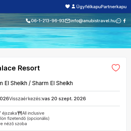
Ügyfélkapu
Partnerkapu
06-1-213-96-93
info@anubistravel.hu
alace Resort
m El Sheikh
/
Sharm El Sheikh
2026
Visszaérkezés:
vas 20 szept. 2026
7 éjszaka
All inclusive
ön fizetendő (opcionális)
re néző szoba