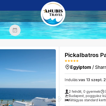
Pickalbatros P
Egyiptom
/
Shar
Indulás:
vas 13 szept. 
2
felnőtt,
0
gyermek
Budapest
,
poggyász kül
Kétágyas standard kert