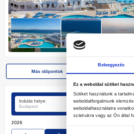
Beleegyezés
Más időpontok
Hotel leír
Ez a weboldal sütiket haszn
Sütiket használunk a tartal
weboldalforgalmunk elemzésé
Indulás helye:
Tartózkodási idő:
Budapest
7-9 éjszaka
weboldalhasználatra vonatko
számukra vagy az Ön által ha
2026
Hozzájárulás