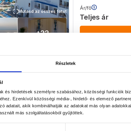
Ár/fő
Mutasd az összes fotót
Teljes ár
+
22
Részletek
ás
Program leírás
ál
mak és hirdetések személyre szabásához, közösségi funkciók biz
hez. Ezenkívül közösségi média-, hirdető- és elemező partner
Ellátás
Szoba
All inclusive
Válasszon s
zó adatait, akik kombinálhatják az adatokat más olyan adatokka
sznált más szolgáltatásokból gyűjtöttek.
2027