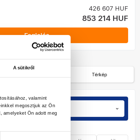
426 607 HUF
853 214 HUF
Foglalás
A sütikről
Várható menetrend
Térkép
tosításához, valamint
einkkel megosztjuk az Ön
Utasok
zobá
2 / 0
l, amelyeket Ön adott meg