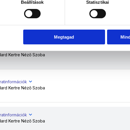
Dec
Jan
Feb
Már
Beállítások
Statisztikai
ratinformációk
dard Kertre Néző Szoba
Megtagad
Min
ratinformációk
dard Kertre Néző Szoba
ratinformációk
dard Kertre Néző Szoba
ratinformációk
dard Kertre Néző Szoba