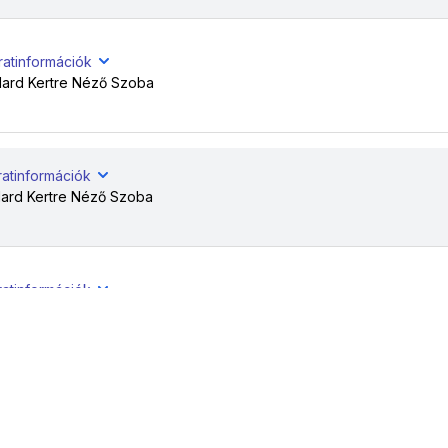
ratinformációk
dard Kertre Néző Szoba
ratinformációk
ard Kertre Néző Szoba
ratinformációk
ard Kertre Néző Szoba
ratinformációk
dard Kertre Néző Szoba