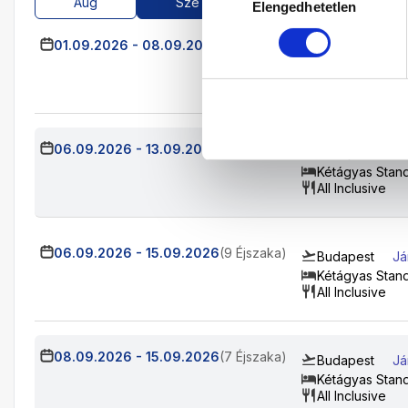
Aug
Sze
Okt
Nov
Elengedhetetlen
kiválasztása
01.09.2026
-
08.09.2026
(7 Éjszaka)
Budapest
Já
Kétágyas Stan
All Inclusive
06.09.2026
-
13.09.2026
(7 Éjszaka)
Budapest
Já
Kétágyas Stan
All Inclusive
06.09.2026
-
15.09.2026
(9 Éjszaka)
Budapest
Já
Kétágyas Stan
All Inclusive
08.09.2026
-
15.09.2026
(7 Éjszaka)
Budapest
Já
Kétágyas Stan
All Inclusive