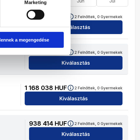
Ápr
Máj
Jún
Júl
Marketing
922 914
HUF
2
Felnőttek,
0
Gyermekek
Kiválasztás
dennek a megengedése
884 814
HUF
2
Felnőttek,
0
Gyermekek
Kiválasztás
1 168 038
HUF
2
Felnőttek,
0
Gyermekek
Kiválasztás
938 414
HUF
2
Felnőttek,
0
Gyermekek
Kiválasztás