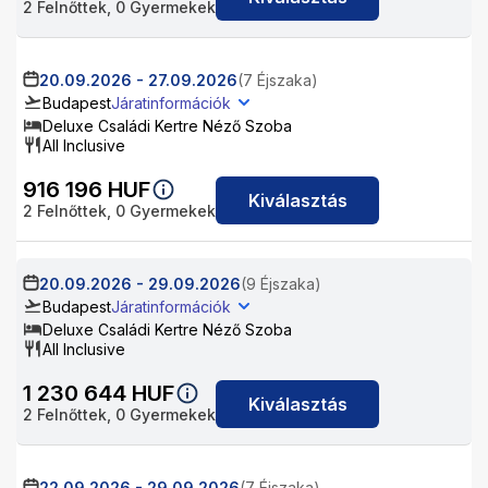
2
Felnőttek,
0
Gyermekek
20.09.2026
-
27.09.2026
(7 Éjszaka)
Budapest
Járatinformációk
Deluxe Családi Kertre Néző Szoba
All Inclusive
916 196
HUF
Kiválasztás
2
Felnőttek,
0
Gyermekek
20.09.2026
-
29.09.2026
(9 Éjszaka)
Budapest
Járatinformációk
Deluxe Családi Kertre Néző Szoba
All Inclusive
1 230 644
HUF
Kiválasztás
2
Felnőttek,
0
Gyermekek
22.09.2026
-
29.09.2026
(7 Éjszaka)