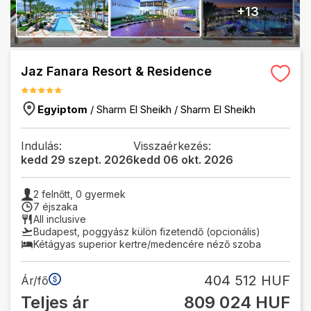
+
13
Jaz Fanara Resort & Residence
Egyiptom
/
Sharm El Sheikh
/
Sharm El Sheikh
Indulás:
Visszaérkezés:
kedd 29 szept. 2026
kedd 06 okt. 2026
2
felnőtt,
0
gyermek
7 éjszaka
All inclusive
Budapest
,
poggyász külön fizetendő (opcionális)
Kétágyas superior kertre/medencére néző szoba
404 512 HUF
Ár/fő
Teljes ár
809 024 HUF