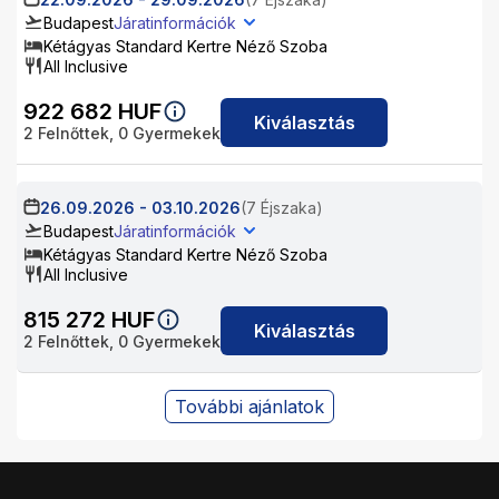
Budapest
Járatinformációk
Kétágyas Standard Kertre Néző Szoba
All Inclusive
922 682
HUF
Kiválasztás
2
Felnőttek,
0
Gyermekek
26.09.2026
-
03.10.2026
(7 Éjszaka)
Budapest
Járatinformációk
Kétágyas Standard Kertre Néző Szoba
All Inclusive
815 272
HUF
Kiválasztás
2
Felnőttek,
0
Gyermekek
További ajánlatok