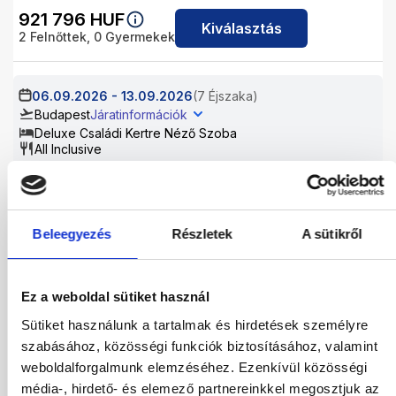
921 796
HUF
Kiválasztás
2
Felnőttek,
0
Gyermekek
06.09.2026
-
13.09.2026
(7 Éjszaka)
Budapest
Járatinformációk
Deluxe Családi Kertre Néző Szoba
All Inclusive
894 896
HUF
Kiválasztás
2
Felnőttek,
0
Gyermekek
Beleegyezés
Részletek
A sütikről
06.09.2026
-
15.09.2026
(9 Éjszaka)
Budapest
Járatinformációk
Ez a weboldal sütiket használ
Deluxe Családi Kertre Néző Szoba
All Inclusive
Sütiket használunk a tartalmak és hirdetések személyre
szabásához, közösségi funkciók biztosításához, valamint
1 145 344
HUF
Kiválasztás
weboldalforgalmunk elemzéséhez. Ezenkívül közösségi
2
Felnőttek,
0
Gyermekek
média-, hirdető- és elemező partnereinkkel megosztjuk az