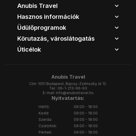
Anubis Travel
Hasznos információk
Üdülőprogramok
Körutazás, városlátogatás
Úticélok
Anubis Travel
Cím:
1051 Budapest, Bajcsy-Zsilinszky út 12.
Tel.:
06-1-213-96-93
E-mail:
info@anubistravel.hu
Nyitvatartás:
Hétfő:
09:00 - 18:00
Kedd:
09:00 - 18:00
Szerda:
09:00 - 18:00
Csütörtök:
09:00 - 18:00
Péntek:
09:00 - 18:00