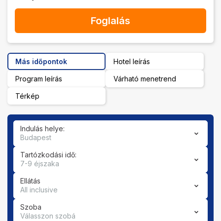
Foglalás
Más időpontok
Hotel leírás
Program leírás
Várható menetrend
Térkép
Indulás helye:
Budapest
Tartózkodási idő:
7-9 éjszaka
Ellátás
All inclusive
Szoba
Válasszon szobá