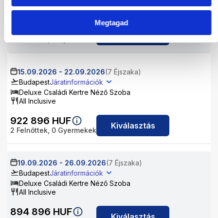
Deluxe Családi Kertre Néző Szoba
All Inclusive
Megtagad
1 145 344
HUF
Kiválasztás
2
Felnőttek,
0
Gyermekek
15.09.2026
-
22.09.2026
(7 Éjszaka)
Budapest
Járatinformációk
Deluxe Családi Kertre Néző Szoba
All Inclusive
922 896
HUF
Kiválasztás
2
Felnőttek,
0
Gyermekek
19.09.2026
-
26.09.2026
(7 Éjszaka)
Budapest
Járatinformációk
Deluxe Családi Kertre Néző Szoba
All Inclusive
894 896
HUF
Kiválasztás