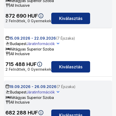
Kétágyas Superior Szoba
All Inclusive
872 690
HUF
Kiválasztás
2
Felnőttek,
0
Gyermekek
15.09.2026
-
22.09.2026
(7 Éjszaka)
Budapest
Járatinformációk
Kétágyas Superior Szoba
All Inclusive
715 488
HUF
Kiválasztás
2
Felnőttek,
0
Gyermekek
19.09.2026
-
26.09.2026
(7 Éjszaka)
Budapest
Járatinformációk
Kétágyas Superior Szoba
All Inclusive
682 288
HUF
Kiválasztás