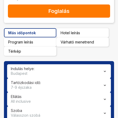
Foglalás
Más időpontok
Hotel leírás
Program leírás
Várható menetrend
Térkép
Indulás helye:
Budapest
Tartózkodási idő:
7-9 éjszaka
Ellátás
All inclusive
Szoba
Válasszon szobá