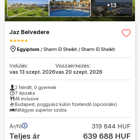
+
13
Jaz Belvedere
Egyiptom
/
Sharm El Sheikh
/
Sharm El Sheikh
Indulás:
Visszaérkezés:
vas 13 szept. 2026
vas 20 szept. 2026
2
felnőtt,
0
gyermek
7 éjszaka
All inclusive
Budapest
,
poggyász külön fizetendő (opcionális)
Kétágyas superior szoba
319 844 HUF
Ár/fő
Teljes ár
639 688 HUF