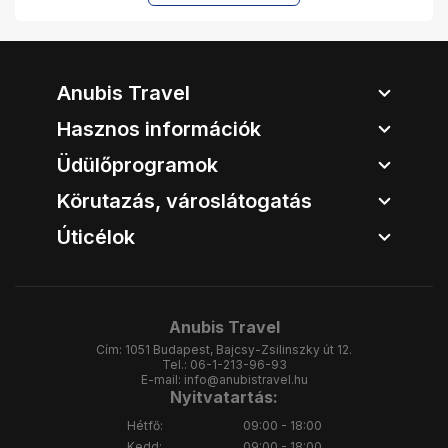
Anubis Travel
Hasznos információk
Üdülőprogramok
Körutazás, városlátogatás
Úticélok
Anubis Travel
Cím:
1051 Budapest, Bajcsy-Zsilinszky út 12.
Tel.:
06-1-213-96-93
E-mail:
info@anubistravel.hu
Nyitvatartás:
Hétfő:
09:00 - 18:00
Kedd:
09:00 - 18:00