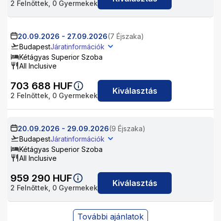
2
Felnőttek,
0
Gyermekek
20.09.2026
-
27.09.2026
(7 Éjszaka)
Budapest
Járatinformációk
Kétágyas Superior Szoba
All Inclusive
703 688
HUF
Kiválasztás
2
Felnőttek,
0
Gyermekek
20.09.2026
-
29.09.2026
(9 Éjszaka)
Budapest
Járatinformációk
Kétágyas Superior Szoba
All Inclusive
959 290
HUF
Kiválasztás
2
Felnőttek,
0
Gyermekek
További ajánlatok