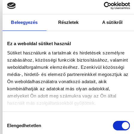
708 988
HUF
Kiválasztás
2
Felnőttek,
0
Gyermekek
Beleegyezés
Részletek
A sütikről
06.09.2026
-
13.09.2026
(7 Éjszaka)
Budapest
Járatinformációk
Ez a weboldal sütiket használ
Kétágyas Superior Szoba
All Inclusive
Sütiket használunk a tartalmak és hirdetések személyre
szabásához, közösségi funkciók biztosításához, valamint
671 688
HUF
Kiválasztás
weboldalforgalmunk elemzéséhez. Ezenkívül közösségi
2
Felnőttek,
0
Gyermekek
média-, hirdető- és elemező partnereinkkel megosztjuk az
Ön weboldalhasználatra vonatkozó adatait, akik
06.09.2026
-
15.09.2026
(9 Éjszaka)
kombinálhatják az adatokat más olyan adatokkal,
Budapest
Járatinformációk
amelyeket Ön adott meg számukra vagy az Ön által
Kétágyas Superior Szoba
használt más szolgáltatásokból gyűjtöttek.
All Inclusive
883 390
HUF
Hozzájárulás
Kiválasztás
2
Felnőttek,
0
Gyermekek
Elengedhetetlen
kiválasztása