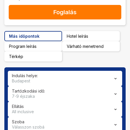
Foglalás
Más időpontok
Hotel leírás
Program leírás
Várható menetrend
Térkép
Indulás helye:
Budapest
Tartózkodási idő:
7-9 éjszaka
Ellátás
All inclusive
Szoba
Válasszon szobá