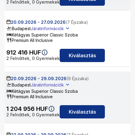
2
Felnőttek,
0
Gyermekek
20.09.2026
-
27.09.2026
(7 Éjszaka)
Budapest
Járatinformációk
Kétágyas Superior Classic Szoba
Premium All Inclusive
912 416
HUF
Kiválasztás
2
Felnőttek,
0
Gyermekek
20.09.2026
-
29.09.2026
(9 Éjszaka)
Budapest
Járatinformációk
Kétágyas Superior Classic Szoba
Premium All Inclusive
1 204 956
HUF
Kiválasztás
2
Felnőttek,
0
Gyermekek
22.09.2026
-
29.09.2026
(7 Éjszaka)