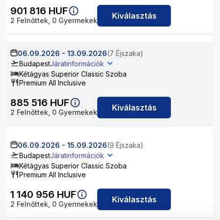
901 816
HUF
Kiválasztás
2
Felnőttek,
0
Gyermekek
06.09.2026
-
13.09.2026
(7 Éjszaka)
Budapest
Járatinformációk
Kétágyas Superior Classic Szoba
Premium All Inclusive
885 516
HUF
Kiválasztás
2
Felnőttek,
0
Gyermekek
06.09.2026
-
15.09.2026
(9 Éjszaka)
Budapest
Járatinformációk
Kétágyas Superior Classic Szoba
Premium All Inclusive
1 140 956
HUF
Kiválasztás
2
Felnőttek,
0
Gyermekek