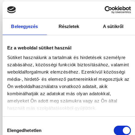
08.09.2026
-
15.09.2026
(7 Éjszaka)
Budapest
Járatinformációk
Kétágyas Superior Classic Szoba
Beleegyezés
Részletek
A sütikről
Premium All Inclusive
917 816
HUF
Kiválasztás
2
Felnőttek,
0
Gyermekek
Ez a weboldal sütiket használ
Sütiket használunk a tartalmak és hirdetések személyre
szabásához, közösségi funkciók biztosításához, valamint
13.09.2026
-
20.09.2026
(7 Éjszaka)
weboldalforgalmunk elemzéséhez. Ezenkívül közösségi
Budapest
Járatinformációk
média-, hirdető- és elemező partnereinkkel megosztjuk az
Kétágyas Superior Classic Szoba
Premium All Inclusive
Ön weboldalhasználatra vonatkozó adatait, akik
kombinálhatják az adatokat más olyan adatokkal,
832 216
HUF
Foglalás
amelyeket Ön adott meg számukra vagy az Ön által
2
Felnőttek,
0
Gyermekek
használt más szolgáltatásokból gyűjtöttek.
13.09.2026
-
22.09.2026
(9 Éjszaka)
Hozzájárulás
Budapest
Járatinformációk
Elengedhetetlen
kiválasztása