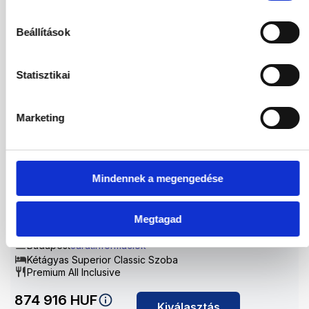
Kétágyas Superior Classic Szoba
Premium All Inclusive
Beállítások
1 119 656
HUF
Kiválasztás
2
Felnőttek,
0
Gyermekek
Statisztikai
15.09.2026
-
22.09.2026
(7 Éjszaka)
Budapest
Járatinformációk
Marketing
Kétágyas Superior Classic Szoba
Premium All Inclusive
907 116
HUF
Kiválasztás
Mindennek a megengedése
2
Felnőttek,
0
Gyermekek
Megtagad
19.09.2026
-
26.09.2026
(7 Éjszaka)
Budapest
Járatinformációk
Kétágyas Superior Classic Szoba
Premium All Inclusive
874 916
HUF
Kiválasztás