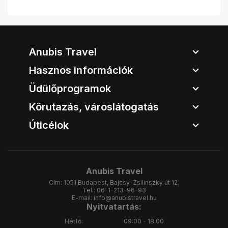
Anubis Travel
Hasznos információk
Üdülőprogramok
Körutazás, városlátogatás
Úticélok
Anubis Travel
Cím:
1051 Budapest, Bajcsy-Zsilinszky út 12.
Tel.:
06-1-213-96-93
E-mail:
info@anubistravel.hu
Nyitvatartás:
Hétfő:
09:00 - 18:00