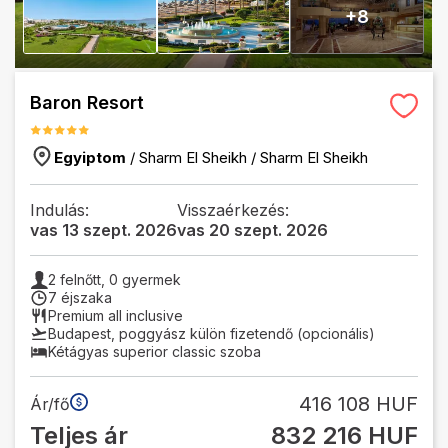
+
8
Baron Resort
Egyiptom
/
Sharm El Sheikh
/
Sharm El Sheikh
Indulás:
Visszaérkezés:
vas 13 szept. 2026
vas 20 szept. 2026
2
felnőtt,
0
gyermek
7 éjszaka
Premium all inclusive
Budapest
,
poggyász külön fizetendő (opcionális)
Kétágyas superior classic szoba
416 108 HUF
Ár/fő
Teljes ár
832 216 HUF