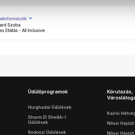
atinformációk
dard Szoba
s Ellátás - All Inclusive
Üdülőprogramok
Körutazás,
Városlátog
Hurghadai Üdülések
Kairói Hétvé
Sharm El Sheikh-I
Üdülések
Nílusi Hajóút
Rodoszi Üdülések
Nílusi Hajóút