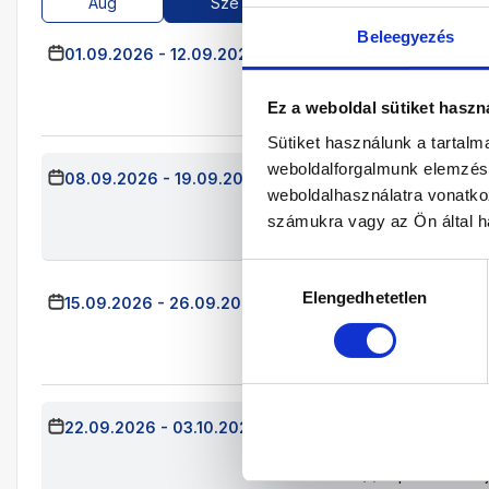
Aug
Sze
Okt
Nov
Beleegyezés
01.09.2026
-
12.09.2026
(11 Éjszaka)
Budapest
Já
Kétágyas Stan
Félpanzió - Telje
Ez a weboldal sütiket haszn
Sütiket használunk a tartal
weboldalforgalmunk elemzésé
08.09.2026
-
19.09.2026
(11 Éjszaka)
Budapest
Já
weboldalhasználatra vonatko
Kétágyas Stan
számukra vagy az Ön által ha
Félpanzió - Telj
Hozzájárulás
Elengedhetetlen
kiválasztása
15.09.2026
-
26.09.2026
(11 Éjszaka)
Budapest
Já
Kétágyas Stan
Félpanzió - Telj
22.09.2026
-
03.10.2026
(11 Éjszaka)
Budapest
Já
Kétágyas Stan
Félpanzió - Telj