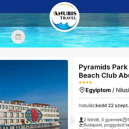
Pyramids Park 
Beach Club A
Egyiptom
/
Nílus
Indulás:
kedd 22 szept
2
felnőtt,
0
gyermek
Budapest
,
poggyászt ta