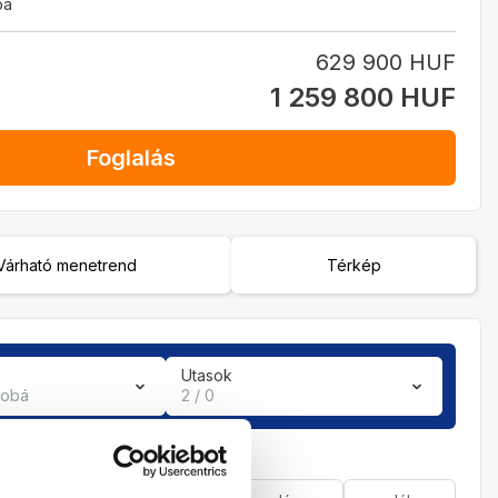
ba
629 900 HUF
1 259 800 HUF
Foglalás
Várható menetrend
Térkép
Utasok
zobá
2 / 0