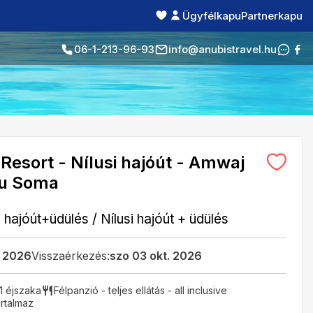
Ügyfélkapu
Partnerkapu
06-1-213-96-93
info@anubistravel.hu
Resort - Nílusi hajóút - Amwaj
bu Soma
i hajóút+üdülés
/
Nílusi hajóút + üdülés
. 2026
Visszaérkezés:
szo 03 okt. 2026
11 éjszaka
Félpanzió - teljes ellátás - all inclusive
rtalmaz