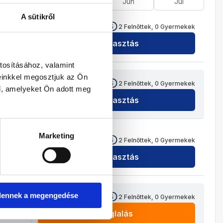
Ápr
Máj
Jún
Júl
A sütikről
1 293 800
HUF
2
Felnőttek,
0
Gyermekek
Kiválasztás
tosításához, valamint
einkkel megosztjuk az Ön
1 293 800
HUF
2
Felnőttek,
0
Gyermekek
l, amelyeket Ön adott meg
Kiválasztás
Marketing
1 293 800
HUF
2
Felnőttek,
0
Gyermekek
Kiválasztás
1 259 800
HUF
dennek a megengedése
2
Felnőttek,
0
Gyermekek
Foglalás