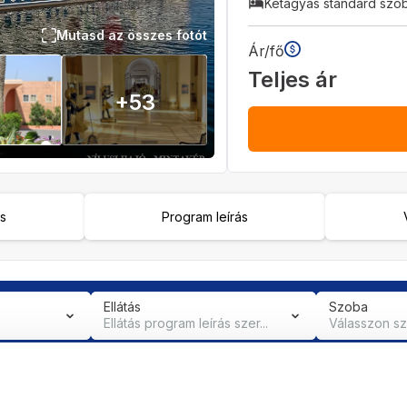
Kétágyas standard szo
Mutasd az összes fotót
Ár/fő
Teljes ár
+
53
ás
Program leírás
Ellátás
Szoba
Ellátás program leírás szer...
Válasszon s
2027