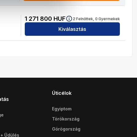
1 271 800
HUF
2
Felnőttek,
0
Gyermekek
Kiválasztás
Úticélok
atás
Egyiptom
ge
Törökország
Görögország
 + Üdülés