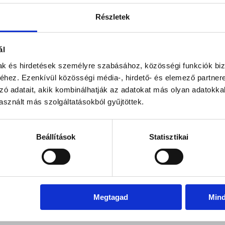
Dec
Jan
Feb
Már
Részletek
ratinformációk
dard Szoba
s Ellátás - All Inclusive
ál
mak és hirdetések személyre szabásához, közösségi funkciók biz
hez. Ezenkívül közösségi média-, hirdető- és elemező partner
ratinformációk
zó adatait, akik kombinálhatják az adatokat más olyan adatokka
dard Szoba
sznált más szolgáltatásokból gyűjtöttek.
es Ellátás - All Inclusive
Beállítások
Statisztikai
ratinformációk
dard Szoba
es Ellátás - All Inclusive
Megtagad
Min
ratinformációk
dard Szoba
es Ellátás - All Inclusive