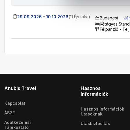
29.09.2026
-
10.10.2026
(11 Éjszaka)
Budapest
Jár
Kétágyas Stan
Félpanzió - Telje
Anubis Travel
Hasznos
Információk
Kapcsolat
Hasznos Információk
ÁSZF
Utasoknak
Adatkezelési
Utasbiztosítás
Tájékoztató