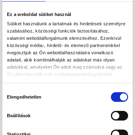
Ez a weboldal sütiket használ
Sütiket használunk a tartalmak és hirdetések személyre
szabásához, közösségi funkciók biztosításához,
valamint weboldalforgalmunk elemzéséhez. Ezenkívül
közösségi média-, hirdető- és elemező partnereinkkel
megosztjuk az Ön weboldalhasználatra vonatkozó
adatait, akik kombinálhatják az adatokat más olyan
adatokkal, amelyeket Ön adott meg számukra vagy az
Ön által használt más szolgáltatásokból gyűjtöttek.
Hozzájárulás
Elengedhetetlen
kiválasztása
Váratlan helyre érkeztél.
Kérjük, kezdje újra utazását új vakációja
Beállítások
felé.
Statisztikai