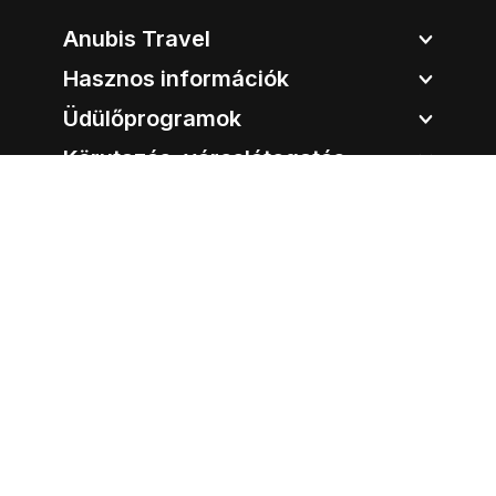
Anubis Travel
Hasznos információk
Üdülőprogramok
Körutazás, városlátogatás
Úticélok
Anubis Travel
Cím:
1051 Budapest, Bajcsy-Zsilinszky út 12.
Tel.:
06-1-213-96-93
E-mail:
info@anubistravel.hu
Nyitvatartás:
Hétfő:
09:00 - 18:00
Kedd:
09:00 - 18:00
Szerda:
09:00 - 18:00
Csütörtök:
09:00 - 18:00