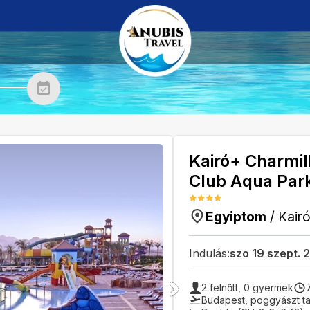
Kairó+ Charmil
Club Aqua Par
Egyiptom
/
Kair
Indulás:
szo 19 szept. 
2
felnőtt,
0
gyermek
Budapest
,
poggyászt ta