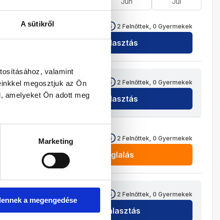
Ápr
Máj
Jún
Júl
A sütikről
1 019 800
HUF
2
Felnőttek,
0
Gyermekek
Kiválasztás
tosításához, valamint
1 019 800
HUF
2
Felnőttek,
0
Gyermekek
einkkel megosztjuk az Ön
l, amelyeket Ön adott meg
Kiválasztás
987 800
HUF
2
Felnőttek,
0
Gyermekek
Marketing
Foglalás
997 800
HUF
2
Felnőttek,
0
Gyermekek
dennek a megengedése
Kiválasztás