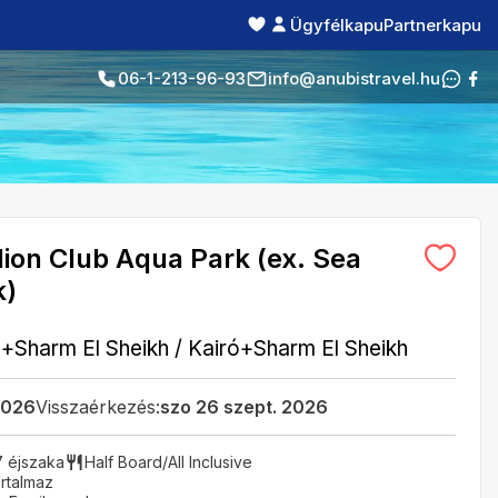
Ügyfélkapu
Partnerkapu
06-1-213-96-93
info@anubistravel.hu
lion Club Aqua Park (ex. Sea
k)
ó+Sharm El Sheikh
/
Kairó+Sharm El Sheikh
2026
Visszaérkezés:
szo 26 szept. 2026
7 éjszaka
Half Board/All Inclusive
rtalmaz