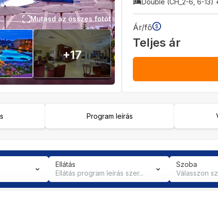
Double (CH_2-6, 6-13) 
Mutasd az összes fotót
Ár/fő
Teljes ár
+
17
ás
Program leírás
Ellátás
Szoba
Ellátás program leírás szer...
Válasszon s
2027