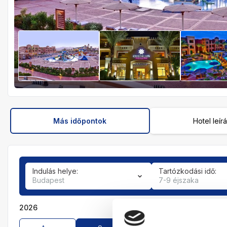
Más időpontok
Hotel leír
Indulás helye:
Tartózkodási idő:
Budapest
7-9 éjszaka
2026