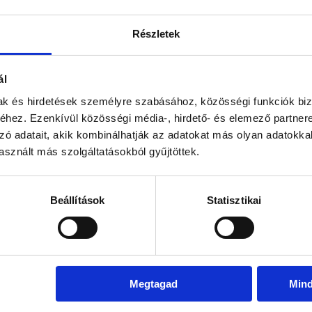
Dec
Jan
Feb
Már
Részletek
ratinformációk
, 6-13) + Family Szoba
nclusive
ál
mak és hirdetések személyre szabásához, közösségi funkciók biz
atinformációk
hez. Ezenkívül közösségi média-, hirdető- és elemező partner
, 6-13) + Family Szoba
zó adatait, akik kombinálhatják az adatokat más olyan adatokka
nclusive
sznált más szolgáltatásokból gyűjtöttek.
ratinformációk
Beállítások
Statisztikai
, 6-13) + Family Szoba
Inclusive
ratinformációk
Megtagad
Min
, 6-13) + Family Szoba
nclusive