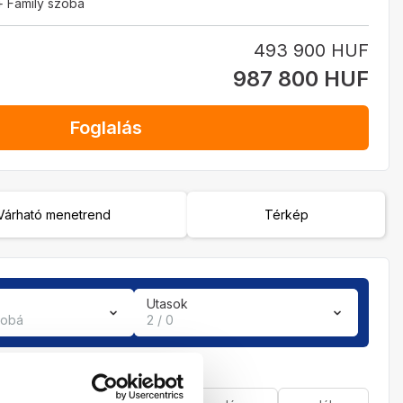
+ Family szoba
493 900 HUF
987 800 HUF
Foglalás
Várható menetrend
Térkép
Utasok
zobá
2 / 0