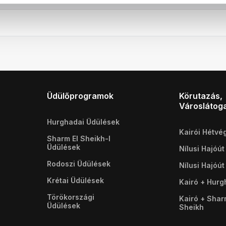
Üdülőprogramok
Körutazás,
Városlátog
Hurghadai Üdülések
Kairói Hétvé
Sharm El Sheikh-I
Üdülések
Nílusi Hajóút
Rodoszi Üdülések
Nílusi Hajóút
Krétai Üdülések
Kairó + Hur
Törökországi
Kairó + Shar
Üdülések
Sheikh