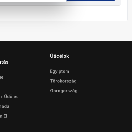
Úticélok
atás
Egyiptom
ge
Törökország
Görögország
 + Üdülés
ghada
m El