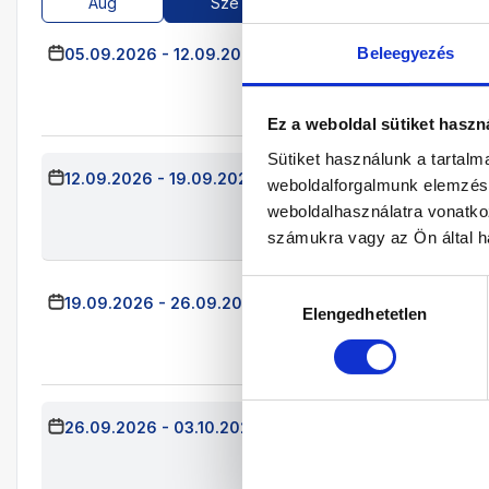
Aug
Sze
Okt
Nov
Beleegyezés
05.09.2026
-
12.09.2026
(7 Éjszaka)
Budapest
Já
Double (CH_2-6
Half Board/All I
Ez a weboldal sütiket haszn
Sütiket használunk a tartal
12.09.2026
-
19.09.2026
(7 Éjszaka)
Budapest
Jár
weboldalforgalmunk elemzésé
Double (CH_2-6
weboldalhasználatra vonatko
Half Board/All I
számukra vagy az Ön által ha
Hozzájárulás
19.09.2026
-
26.09.2026
(7 Éjszaka)
Budapest
Já
Elengedhetetlen
kiválasztása
Double (CH_2-6
Half Board/All 
26.09.2026
-
03.10.2026
(7 Éjszaka)
Budapest
Já
Double (CH_2-6
Half Board/All I