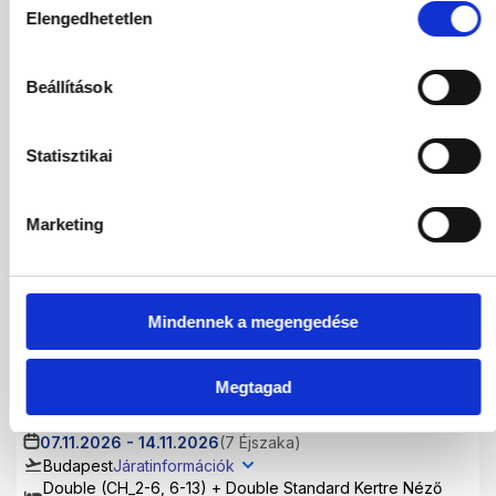
Szoba
Elengedhetetlen
Válasszon szobá
kiválasztása
Utasok
2 / 0
Beállítások
2026
Statisztikai
Aug
Sze
Okt
Nov
Marketing
Dec
2027
Mindennek a megengedése
Jan
Feb
Már
Ápr
Máj
Jún
Júl
Megtagad
07.11.2026
-
14.11.2026
(7 Éjszaka)
Budapest
Járatinformációk
Double (CH_2-6, 6-13) + Double Standard Kertre Néző