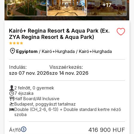
+
17
Kairó+ Regina Resort & Aqua Park (Ex.
ZYA Regina Resort & Aqua Park)
Egyiptom
/
Kairó+Hurghada
/
Kairó+Hurghada
Indulás:
Visszaérkezés:
szo 07 nov. 2026
szo 14 nov. 2026
2
felnőtt,
0
gyermek
7 éjszaka
Half Board/All Inclusive
Budapest
,
poggyászt tartalmaz
Double (CH_2-6, 6-13) + Double standard kertre néző
szoba
416 900 HUF
Ár/fő