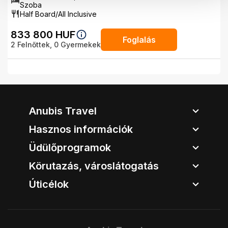
Szoba
Half Board/All Inclusive
833 800
HUF
Foglalás
2
Felnőttek,
0
Gyermekek
Anubis Travel
Hasznos információk
Üdülőprogramok
Körutazás, városlátogatás
Úticélok