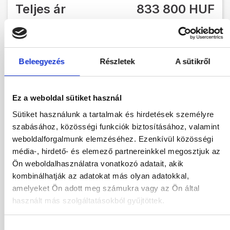
Teljes ár
833 800 HUF
Foglalás
Beleegyezés
Részletek
A sütikről
Más időpontok
Hotel leírás
Program leírás
Várható menetrend
Ez a weboldal sütiket használ
Sütiket használunk a tartalmak és hirdetések személyre
Térkép
szabásához, közösségi funkciók biztosításához, valamint
weboldalforgalmunk elemzéséhez. Ezenkívül közösségi
Indulás helye:
média-, hirdető- és elemező partnereinkkel megosztjuk az
Budapest
Ön weboldalhasználatra vonatkozó adatait, akik
kombinálhatják az adatokat más olyan adatokkal,
Tartózkodási idő:
7-9 éjszaka
amelyeket Ön adott meg számukra vagy az Ön által
használt más szolgáltatásokból gyűjtöttek.
Ellátás
Ellátás program leírás szer...
Hozzájárulás