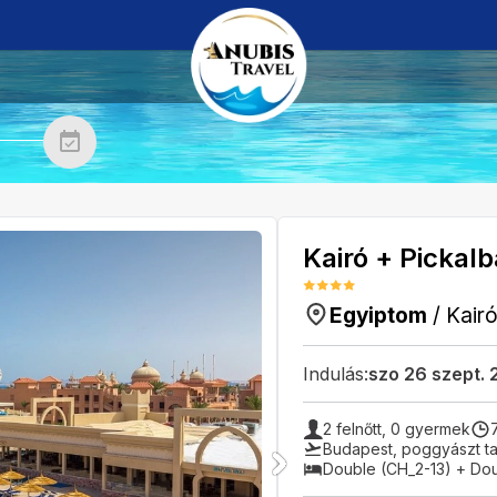
Kairó + Pickal
Egyiptom
/
Kair
Indulás:
szo 26 szept.
2
felnőtt,
0
gyermek
Budapest
,
poggyászt ta
Double (CH_2-13) + Dou