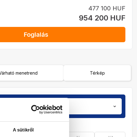
477 100 HUF
954 200 HUF
Foglalás
Várható menetrend
Térkép
Utasok
zobá
2 / 0
A sütikről