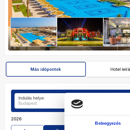
Más időpontok
Hotel leír
Indulás helye:
Tartózkodási idő:
Budapest
7-9 éjszaka
2026
Beleegyezés