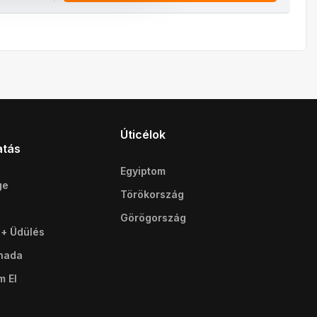
Úticélok
atás
Egyiptom
ge
Törökország
Görögország
 + Üdülés
ghada
m El