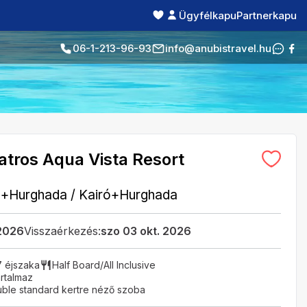
Ügyfélkapu
Partnerkapu
06-1-213-96-93
info@anubistravel.hu
batros Aqua Vista Resort
ó+Hurghada
/
Kairó+Hurghada
 2026
Visszaérkezés:
szo 03 okt. 2026
7 éjszaka
Half Board/All Inclusive
rtalmaz
ble standard kertre néző szoba