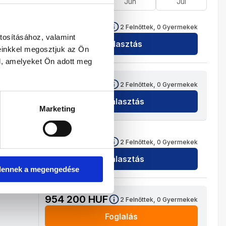
Ápr
Máj
Jún
Júl
1 012 200
HUF
2
Felnőttek,
0
Gyermekek
tosításához, valamint
Kiválasztás
einkkel megosztjuk az Ön
l, amelyeket Ön adott meg
992 200
HUF
2
Felnőttek,
0
Gyermekek
Kiválasztás
Marketing
958 200
HUF
2
Felnőttek,
0
Gyermekek
Kiválasztás
dennek a megengedése
954 200
HUF
2
Felnőttek,
0
Gyermekek
Foglalás