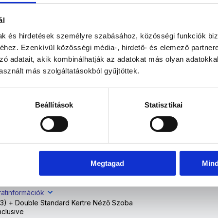
Dec
Jan
Feb
Már
ál
ratinformációk
mak és hirdetések személyre szabásához, közösségi funkciók biz
3) + Double Standard Kertre Néző Szoba
nclusive
hez. Ezenkívül közösségi média-, hirdető- és elemező partner
zó adatait, akik kombinálhatják az adatokat más olyan adatokka
sznált más szolgáltatásokból gyűjtöttek.
atinformációk
3) + Double Standard Kertre Néző Szoba
nclusive
Beállítások
Statisztikai
ratinformációk
13) + Double Standard Kertre Néző Szoba
Inclusive
Megtagad
Min
ratinformációk
3) + Double Standard Kertre Néző Szoba
nclusive