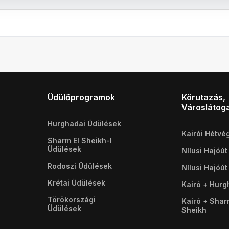
Üdülőprogramok
Körutazás,
Városlátog
Hurghadai Üdülések
Kairói Hétvé
Sharm El Sheikh-I
Üdülések
Nílusi Hajóút
Rodoszi Üdülések
Nílusi Hajóút
Krétai Üdülések
Kairó + Hur
Törökországi
Kairó + Shar
Üdülések
Sheikh