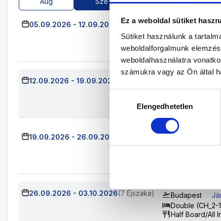
Aug
Sze
Okt
Nov
Ez a weboldal sütiket haszn
05.09.2026
-
12.09.2026
(7 Éjszaka)
Budapest
Já
Sütiket használunk a tartal
Double (CH_2-1
Half Board/All I
weboldalforgalmunk elemzésé
weboldalhasználatra vonatko
számukra vagy az Ön által ha
12.09.2026
-
19.09.2026
(7 Éjszaka)
Budapest
Jár
Double (CH_2-1
Hozzájárulás
Half Board/All I
Elengedhetetlen
kiválasztása
19.09.2026
-
26.09.2026
(7 Éjszaka)
Budapest
Já
Double (CH_2-
Half Board/All 
26.09.2026
-
03.10.2026
(7 Éjszaka)
Budapest
Já
Double (CH_2-1
Half Board/All I