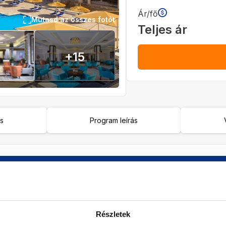
Ár/fő
Mutasd az összes fotót
Teljes ár
+
15
ás
Program leírás
Ellátás
Szoba
Ellátás program leírás szer...
Válasszon s
2027
Részletek