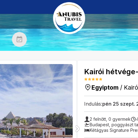
Kairói hétvége
Egyiptom
/
Kair
Indulás:
pén 25 szept.
2
felnőtt,
0
gyermek
Budapest
,
poggyászt ta
Kétágyas Signature Pre