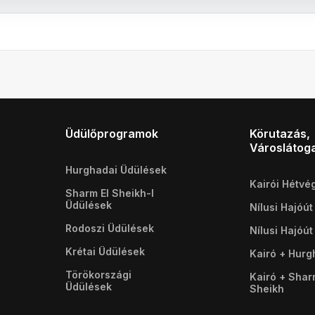
Üdülőprogramok
Körutazás,
Városlátog
Hurghadai Üdülések
Kairói Hétvé
Sharm El Sheikh-I
Üdülések
Nílusi Hajóút
Rodoszi Üdülések
Nílusi Hajóút
Krétai Üdülések
Kairó + Hur
Törökországi
Kairó + Shar
Üdülések
Sheikh