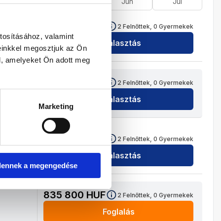
Ápr
Máj
Jún
Júl
887 800
HUF
2
Felnőttek,
0
Gyermekek
tosításához, valamint
Kiválasztás
einkkel megosztjuk az Ön
l, amelyeket Ön adott meg
887 800
HUF
2
Felnőttek,
0
Gyermekek
Kiválasztás
Marketing
887 800
HUF
2
Felnőttek,
0
Gyermekek
Kiválasztás
dennek a megengedése
835 800
HUF
2
Felnőttek,
0
Gyermekek
Foglalás