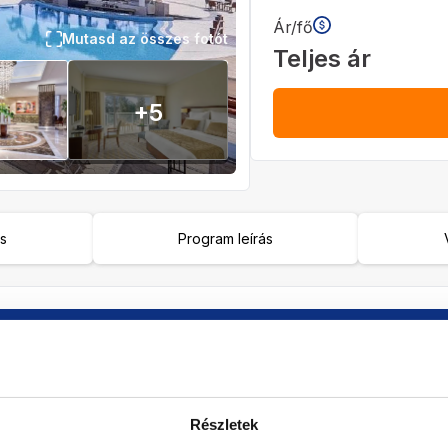
Ár/fő
Mutasd az összes fotót
Teljes ár
+
5
ás
Program leírás
Ellátás
Szoba
Félpanzió
Válasszon s
2027
Részletek