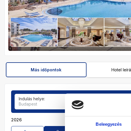
Más időpontok
Hotel leír
Indulás helye:
Tartózkodási idő:
Budapest
4-6 éjszaka
2026
Beleegyezés