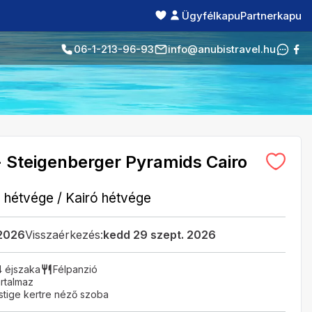
Ügyfélkapu
Partnerkapu
06-1-213-96-93
info@anubistravel.hu
- Steigenberger Pyramids Cairo
ó hétvége
/
Kairó hétvége
 2026
Visszaérkezés:
kedd 29 szept. 2026
4 éjszaka
Félpanzió
rtalmaz
stige kertre néző szoba