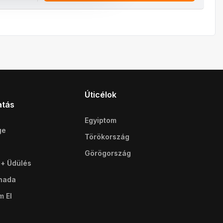
Úticélok
atás
Egyiptom
ge
Törökország
Görögország
 + Üdülés
ghada
m El