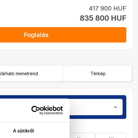
417 900 HUF
835 800 HUF
Foglalás
Várható menetrend
Térkép
Utasok
zobá
2 / 0
A sütikről