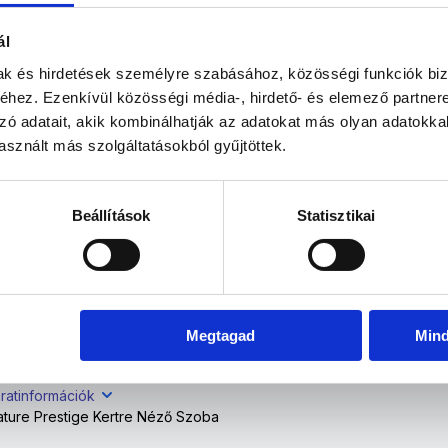
Dec
Jan
Feb
Már
ál
áratinformációk
mak és hirdetések személyre szabásához, közösségi funkciók biz
ature Prestige Kertre Néző Szoba
hez. Ezenkívül közösségi média-, hirdető- és elemező partner
zó adatait, akik kombinálhatják az adatokat más olyan adatokka
sznált más szolgáltatásokból gyűjtöttek.
atinformációk
ure Prestige Kertre Néző Szoba
Beállítások
Statisztikai
ratinformációk
ture Prestige Kertre Néző Szoba
Megtagad
Min
ratinformációk
ature Prestige Kertre Néző Szoba