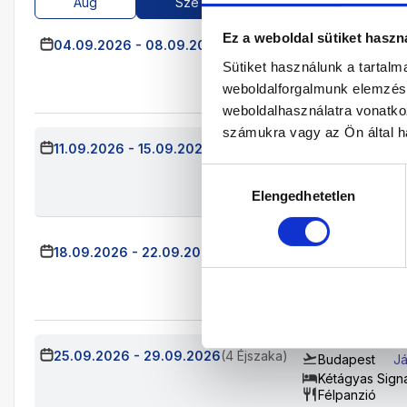
Aug
Sze
Okt
Nov
Ez a weboldal sütiket haszn
04.09.2026
-
08.09.2026
(4 Éjszaka)
Budapest
J
Sütiket használunk a tartal
Kétágyas Sign
Félpanzió
weboldalforgalmunk elemzésé
weboldalhasználatra vonatko
számukra vagy az Ön által ha
11.09.2026
-
15.09.2026
(4 Éjszaka)
Budapest
Jár
Kétágyas Signat
Hozzájárulás
Félpanzió
Elengedhetetlen
kiválasztása
18.09.2026
-
22.09.2026
(4 Éjszaka)
Budapest
Já
Kétágyas Signa
Félpanzió
25.09.2026
-
29.09.2026
(4 Éjszaka)
Budapest
Já
Kétágyas Sign
Félpanzió