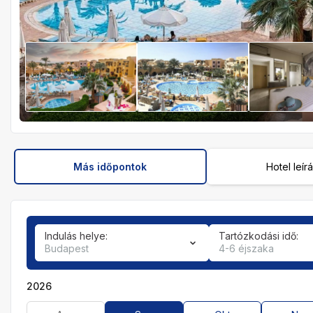
Más időpontok
Hotel leír
Indulás helye:
Tartózkodási idő:
Budapest
4-6 éjszaka
2026