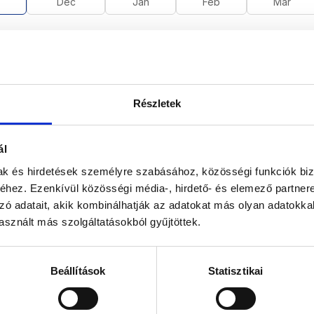
Dec
Jan
Feb
Már
ratinformációk
ort Szoba
Részletek
ratinformációk
ort Szoba
ál
mak és hirdetések személyre szabásához, közösségi funkciók biz
hez. Ezenkívül közösségi média-, hirdető- és elemező partner
atinformációk
zó adatait, akik kombinálhatják az adatokat más olyan adatokka
ort Szoba
sznált más szolgáltatásokból gyűjtöttek.
Beállítások
Statisztikai
ratinformációk
ort Szoba