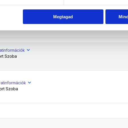
Megtagad
Min
ratinformációk
ort Szoba
atinformációk
rt Szoba
ratinformációk
ort Szoba