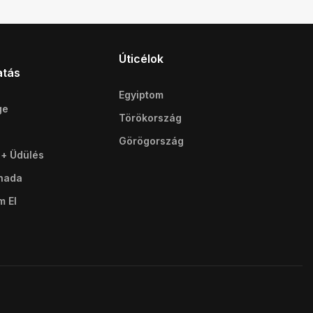
Úticélok
atás
Egyiptom
ge
Törökország
Görögország
 + Üdülés
ghada
m El