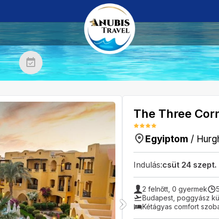
The Three Corn
Egyiptom
/
Hurg
Indulás:
csüt 24 szept.
2
felnőtt,
0
gyermek
Budapest
,
poggyász kül
Kétágyas comfort szob