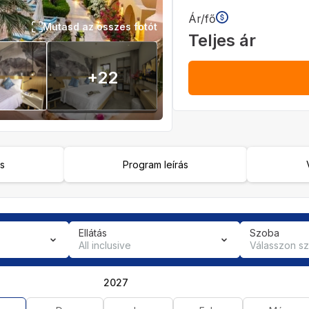
Ár/fő
Mutasd az összes fotót
Teljes ár
+
22
ás
Program leírás
Ellátás
Szoba
All inclusive
Válasszon s
2027