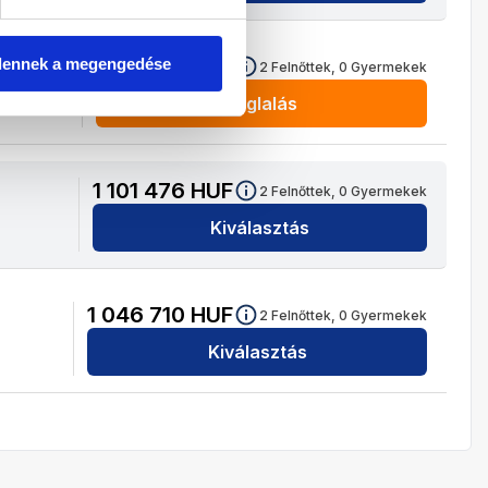
646 676
HUF
dennek a megengedése
2
Felnőttek,
0
Gyermekek
Foglalás
1 101 476
HUF
2
Felnőttek,
0
Gyermekek
Kiválasztás
1 046 710
HUF
2
Felnőttek,
0
Gyermekek
Kiválasztás