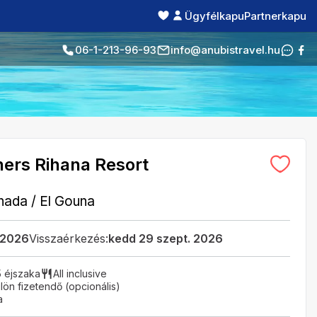
Ügyfélkapu
Partnerkapu
06-1-213-96-93
info@anubistravel.hu
ers Rihana Resort
hada
/
El Gouna
 2026
Visszaérkezés:
kedd 29 szept. 2026
5 éjszaka
All inclusive
ön fizetendő (opcionális)
a