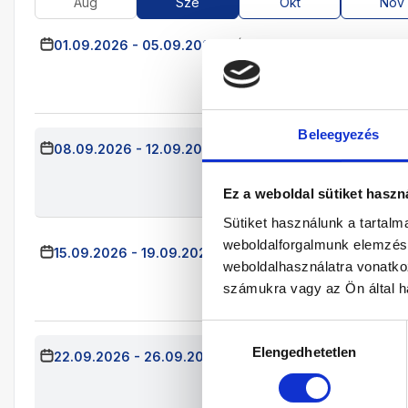
Aug
Sze
Okt
Nov
01.09.2026
-
05.09.2026
(4 Éjszaka)
Budapest
Já
Kétágyas Comf
All Inclusive
Beleegyezés
08.09.2026
-
12.09.2026
(4 Éjszaka)
Budapest
Já
Kétágyas Comf
All Inclusive
Ez a weboldal sütiket haszn
Sütiket használunk a tartal
weboldalforgalmunk elemzésé
15.09.2026
-
19.09.2026
(4 Éjszaka)
Budapest
Jár
weboldalhasználatra vonatko
Kétágyas Comf
számukra vagy az Ön által ha
All Inclusive
Hozzájárulás
Elengedhetetlen
kiválasztása
22.09.2026
-
26.09.2026
(4 Éjszaka)
Budapest
Já
Kétágyas Comf
All Inclusive