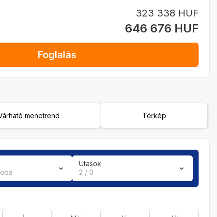
323 338 HUF
646 676 HUF
Foglalás
Várható menetrend
Térkép
Utasok
zobá
2 / 0