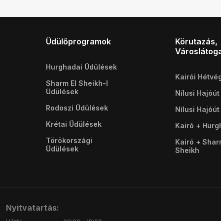
Üdülőprogramok
Körutazás,
Városlátog
Hurghadai Üdülések
Kairói Hétvé
Sharm El Sheikh-I
Üdülések
Nílusi Hajóút
Rodoszi Üdülések
Nílusi Hajóút
Krétai Üdülések
Kairó + Hur
Törökországi
Kairó + Shar
Üdülések
Sheikh
Nyitvatartás: