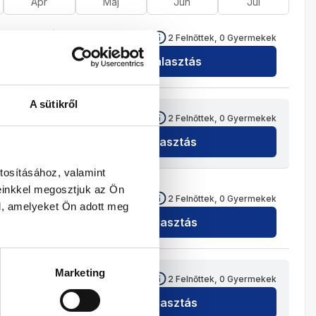
Ápr
Máj
Jún
Júl
779 496
HUF
2
Felnőttek,
0
Gyermekek
Kiválasztás
A sütikről
1 044 096
HUF
2
Felnőttek,
0
Gyermekek
Kiválasztás
tosításához, valamint
einkkel megosztjuk az Ön
1 242 696
HUF
2
Felnőttek,
0
Gyermekek
l, amelyeket Ön adott meg
Kiválasztás
Marketing
1 022 996
HUF
2
Felnőttek,
0
Gyermekek
Kiválasztás