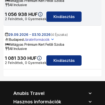
Kétágyas Prémium Kert Felőli Szoba
All Inclusive
1 056 938
HUF
Kiválasztás
2
Felnőttek,
0
Gyermekek
29.09.2026
-
03.10.2026
(4 Éjszaka)
Budapest
Járatinformációk
Kétágyas Prémium Kert Felőli Szoba
All Inclusive
1 081 330
HUF
Kiválasztás
2
Felnőttek,
0
Gyermekek
Anubis Travel
Hasznos információk