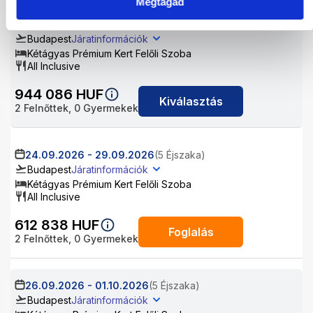
Megtagad
22.09.2026
-
26.09.2026
(4 Éjszaka)
Budapest
Járatinformációk
Kétágyas Prémium Kert Felőli Szoba
All Inclusive
944 086
HUF
Kiválasztás
2
Felnőttek,
0
Gyermekek
24.09.2026
-
29.09.2026
(5 Éjszaka)
Budapest
Járatinformációk
Kétágyas Prémium Kert Felőli Szoba
All Inclusive
612 838
HUF
Foglalás
2
Felnőttek,
0
Gyermekek
26.09.2026
-
01.10.2026
(5 Éjszaka)
Budapest
Járatinformációk