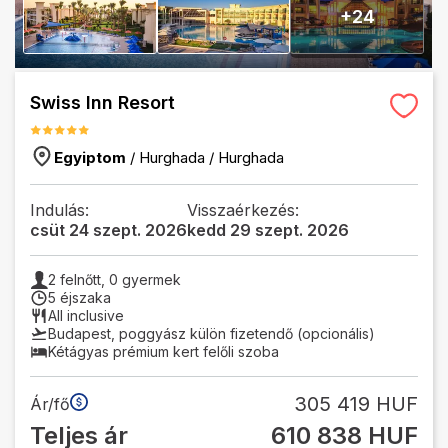
+
24
Swiss Inn Resort
Egyiptom
/
Hurghada
/
Hurghada
Indulás:
Visszaérkezés:
csüt 24 szept. 2026
kedd 29 szept. 2026
2
felnőtt,
0
gyermek
5 éjszaka
All inclusive
Budapest
,
poggyász külön fizetendő (opcionális)
Kétágyas prémium kert felőli szoba
305 419 HUF
Ár/fő
Teljes ár
610 838 HUF