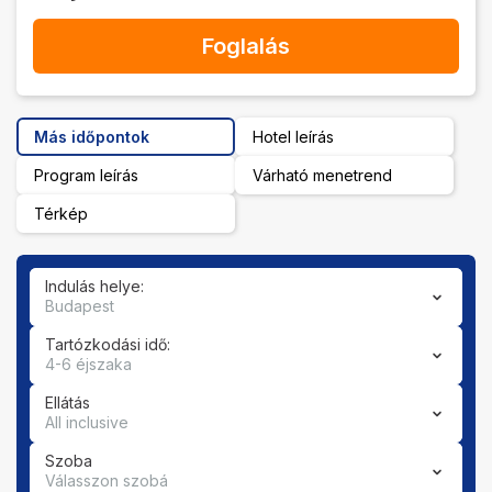
Foglalás
Más időpontok
Hotel leírás
Program leírás
Várható menetrend
Térkép
Indulás helye:
Budapest
Tartózkodási idő:
4-6 éjszaka
Ellátás
All inclusive
Szoba
Válasszon szobá