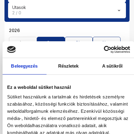
Utasok
2 / 0
2026
Aug
Sze
Okt
Nov
Dec
Beleegyezés
Részletek
A sütikről
2027
Jan
Feb
Már
Ápr
Ez a weboldal sütiket használ
Máj
Jún
Júl
Sütiket használunk a tartalmak és hirdetések személyre
szabásához, közösségi funkciók biztosításához, valamint
01.09.2026
-
05.09.2026
(4 Éjszaka)
weboldalforgalmunk elemzéséhez. Ezenkívül közösségi
Budapest
Járatinformációk
média-, hirdető- és elemező partnereinkkel megosztjuk az
Kétágyas Prémium Kert Felőli Szoba
Ön weboldalhasználatra vonatkozó adatait, akik
All Inclusive
kombinálhatják az adatokat más olyan adatokkal,