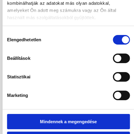
kombinálhatják az adatokat más olyan adatokkal,
488 190
HUF
Kiválasztás
amelyeket Ön adott meg számukra vagy az Ön által
2
Felnőttek,
0
Gyermekek
használt más szolgáltatásokból gyűjtöttek.
01.12.2026
-
06.12.2026
(5 Éjszaka)
Hozzájárulás
Budapest
Járatinformációk
Elengedhetetlen
kiválasztása
Kétágyas Standard Hátsó Kilátású Szoba
All Inclusive
Beállítások
505 144
HUF
Kiválasztás
2
Felnőttek,
0
Gyermekek
Statisztikai
02.12.2026
-
06.12.2026
(4 Éjszaka)
Budapest
Járatinformációk
Marketing
Kétágyas Standard Hátsó Kilátású Szoba
All Inclusive
464 790
HUF
Kiválasztás
Mindennek a megengedése
2
Felnőttek,
0
Gyermekek