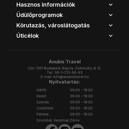
Hasznos információk
Üdülőprogramok
Körutazás, városlátogatás
Úticélok
Anubis Travel
Cím:
1051 Budapest, Bajcsy-Zsilinszky út 12.
Tel.:
06-1-213-96-93
E-mail:
info@anubistravel.hu
Nyitvatartás:
Hétfő:
09:00 - 18:00
Kedd:
09:00 - 18:00
Szerda:
09:00 - 18:00
Csütörtök:
09:00 - 18:00
Péntek:
09:00 - 18:00
Szombat, Vasárnap:
Zárva