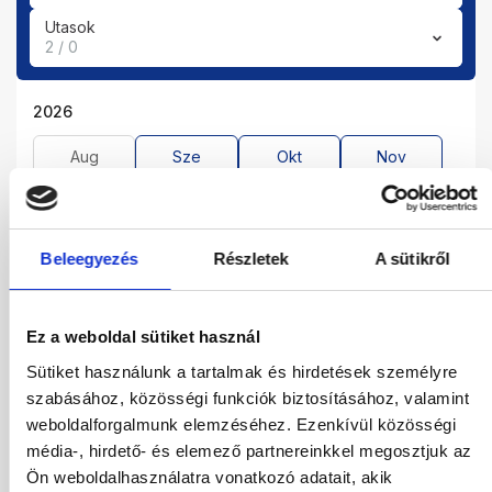
Utasok
2 / 0
2026
Aug
Sze
Okt
Nov
Dec
2027
Beleegyezés
Részletek
A sütikről
Jan
Feb
Már
Ápr
Máj
Jún
Júl
Ez a weboldal sütiket használ
Sütiket használunk a tartalmak és hirdetések személyre
szabásához, közösségi funkciók biztosításához, valamint
01.12.2026
-
05.12.2026
(4 Éjszaka)
weboldalforgalmunk elemzéséhez. Ezenkívül közösségi
Budapest
Járatinformációk
média-, hirdető- és elemező partnereinkkel megosztjuk az
Kétágyas Standard Hátsó Kilátású Szoba
All Inclusive
Ön weboldalhasználatra vonatkozó adatait, akik