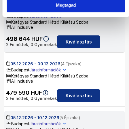
Megtagad
03.12.2026
-
08.12.2026
(5 Éjszaka)
Budapest
Járatinformációk
Kétágyas Standard Hátsó Kilátású Szoba
All Inclusive
496 644
HUF
Kiválasztás
2
Felnőttek,
0
Gyermekek
05.12.2026
-
09.12.2026
(4 Éjszaka)
Budapest
Járatinformációk
Kétágyas Standard Hátsó Kilátású Szoba
All Inclusive
479 590
HUF
Kiválasztás
2
Felnőttek,
0
Gyermekek
05.12.2026
-
10.12.2026
(5 Éjszaka)
Budapest
Járatinformációk