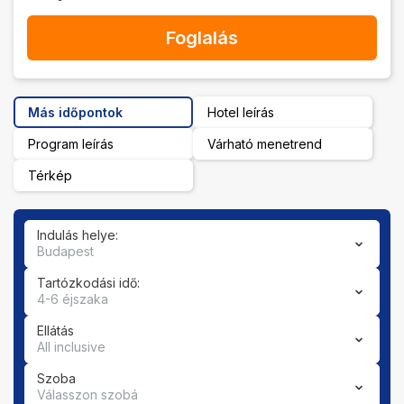
Foglalás
Más időpontok
Hotel leírás
Program leírás
Várható menetrend
Térkép
Indulás helye:
Budapest
Tartózkodási idő:
4-6 éjszaka
Ellátás
All inclusive
Szoba
Válasszon szobá