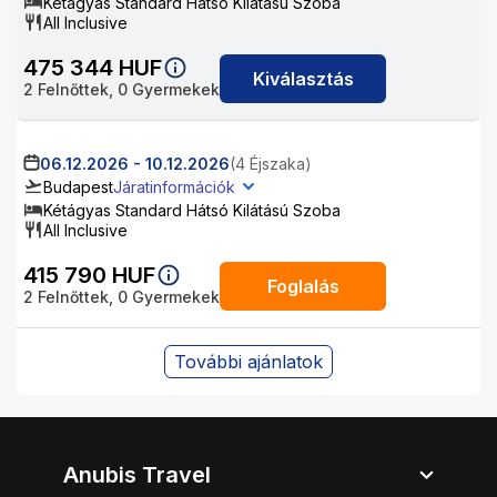
Kétágyas Standard Hátsó Kilátású Szoba
All Inclusive
475 344
HUF
Kiválasztás
2
Felnőttek,
0
Gyermekek
06.12.2026
-
10.12.2026
(4 Éjszaka)
Budapest
Járatinformációk
Kétágyas Standard Hátsó Kilátású Szoba
All Inclusive
415 790
HUF
Foglalás
2
Felnőttek,
0
Gyermekek
További ajánlatok
Anubis Travel