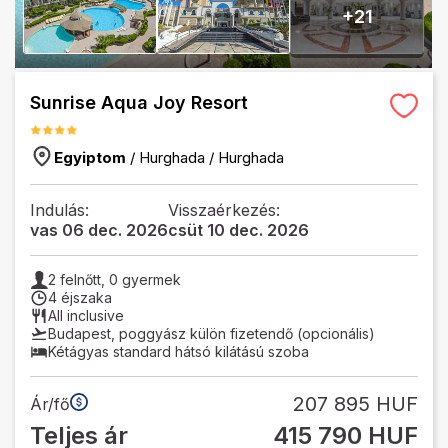
+
21
Sunrise Aqua Joy Resort
Egyiptom
/
Hurghada
/
Hurghada
Indulás:
Visszaérkezés:
vas 06 dec. 2026
csüt 10 dec. 2026
2
felnőtt,
0
gyermek
4 éjszaka
All inclusive
Budapest
,
poggyász külön fizetendő (opcionális)
Kétágyas standard hátsó kilátású szoba
207 895 HUF
Ár/fő
Teljes ár
415 790 HUF