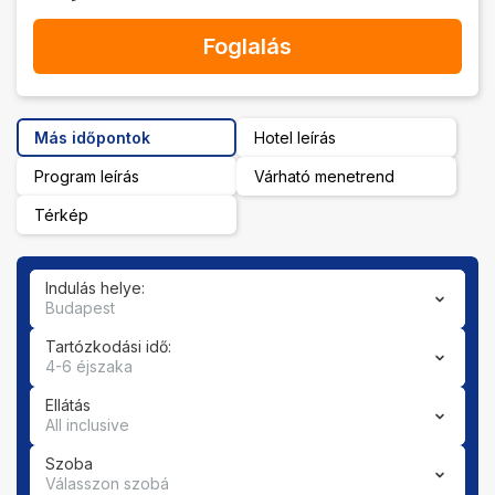
Foglalás
Más időpontok
Hotel leírás
Program leírás
Várható menetrend
Térkép
Indulás helye:
Budapest
Tartózkodási idő:
4-6 éjszaka
Ellátás
All inclusive
Szoba
Válasszon szobá