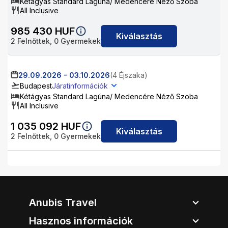
Kétágyas Standard Lagúna/ Medencére Néző Szoba
All Inclusive
985 430
HUF
Kiválasztás
2
Felnőttek,
0
Gyermekek
29.09.2026
-
03.10.2026
(4 Éjszaka)
Budapest
Járatinformációk
Kétágyas Standard Lagúna/ Medencére Néző Szoba
All Inclusive
1 035 092
HUF
Kiválasztás
2
Felnőttek,
0
Gyermekek
Anubis Travel
Hasznos információk