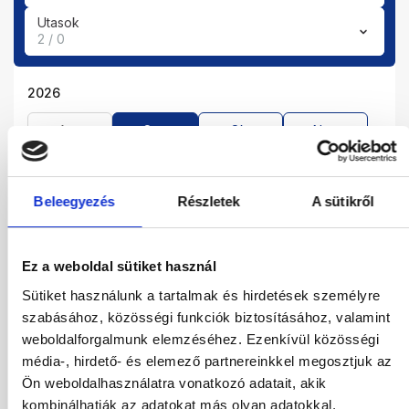
Utasok
2 / 0
2026
Aug
Sze
Okt
Nov
Dec
Beleegyezés
Részletek
A sütikről
2027
Jan
Feb
Már
Ápr
Ez a weboldal sütiket használ
Máj
Jún
Júl
Sütiket használunk a tartalmak és hirdetések személyre
szabásához, közösségi funkciók biztosításához, valamint
01.09.2026
-
05.09.2026
(4 Éjszaka)
weboldalforgalmunk elemzéséhez. Ezenkívül közösségi
Budapest
Járatinformációk
média-, hirdető- és elemező partnereinkkel megosztjuk az
Kétágyas Standard Lagúna/ Medencére Néző Szoba
Ön weboldalhasználatra vonatkozó adatait, akik
All Inclusive
kombinálhatják az adatokat más olyan adatokkal,