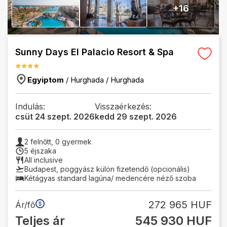
+
16
Sunny Days El Palacio Resort & Spa
Egyiptom
/
Hurghada
/
Hurghada
Indulás:
Visszaérkezés:
csüt 24 szept. 2026
kedd 29 szept. 2026
2
felnőtt,
0
gyermek
5 éjszaka
All inclusive
Budapest
,
poggyász külön fizetendő (opcionális)
Kétágyas standard lagúna/ medencére néző szoba
272 965 HUF
Ár/fő
Teljes ár
545 930 HUF