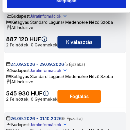
Megtagad
22.09.2026
-
26.09.2026
(4 Éjszaka)
Budapest
Járatinformációk
Kétágyas Standard Lagúna/ Medencére Néző Szoba
All Inclusive
887 120
HUF
Kiválasztás
2
Felnőttek,
0
Gyermekek
24.09.2026
-
29.09.2026
(5 Éjszaka)
Budapest
Járatinformációk
Kétágyas Standard Lagúna/ Medencére Néző Szoba
All Inclusive
545 930
HUF
Foglalás
2
Felnőttek,
0
Gyermekek
26.09.2026
-
01.10.2026
(5 Éjszaka)
Budapest
Járatinformációk