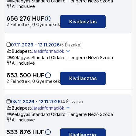
Kétágyas Standard Oldalról Tengerre Néző Szoba
All Inclusive
656 276
HUF
Kiválasztás
2
Felnőttek,
0
Gyermekek
07.11.2026
-
12.11.2026
(5 Éjszaka)
Budapest
Járatinformációk
Kétágyas Standard Oldalról Tengerre Néző Szoba
All Inclusive
653 500
HUF
Kiválasztás
2
Felnőttek,
0
Gyermekek
08.11.2026
-
12.11.2026
(4 Éjszaka)
Budapest
Járatinformációk
Kétágyas Standard Oldalról Tengerre Néző Szoba
All Inclusive
533 676
HUF
Kiválasztás