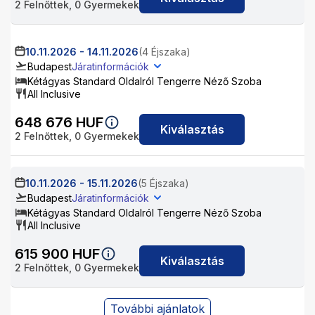
2
Felnőttek,
0
Gyermekek
10.11.2026
-
14.11.2026
(4 Éjszaka)
Budapest
Járatinformációk
Kétágyas Standard Oldalról Tengerre Néző Szoba
All Inclusive
648 676
HUF
Kiválasztás
2
Felnőttek,
0
Gyermekek
10.11.2026
-
15.11.2026
(5 Éjszaka)
Budapest
Járatinformációk
Kétágyas Standard Oldalról Tengerre Néző Szoba
All Inclusive
615 900
HUF
Kiválasztás
2
Felnőttek,
0
Gyermekek
További ajánlatok