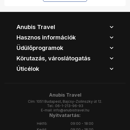
Anubis Travel
Hasznos információk
Üdülőprogramok
Körutazás, városlátogatás
Úticélok
Anubis Travel
Cím:
1051 Budapest, Bajcsy-Zsilinszky út 12.
Tel.:
06-1-213-96-93
E-mail:
info@anubistravel.hu
Nyitvatartás:
Hétfő:
09:00 - 18:00
Kedd:
09:00 - 18:00