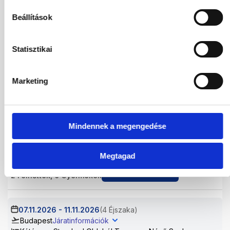
Beállítások
04.11.2026
-
08.11.2026
(4 Éjszaka)
Budapest
Járatinformációk
Kétágyas Standard Oldalról Tengerre Néző Szoba
All Inclusive
Statisztikai
618 776
HUF
Kiválasztás
2
Felnőttek,
0
Gyermekek
Marketing
05.11.2026
-
10.11.2026
(5 Éjszaka)
Budapest
Járatinformációk
Mindennek a megengedése
Kétágyas Standard Oldalról Tengerre Néző Szoba
All Inclusive
Megtagad
631 900
HUF
Kiválasztás
2
Felnőttek,
0
Gyermekek
07.11.2026
-
11.11.2026
(4 Éjszaka)
Budapest
Járatinformációk