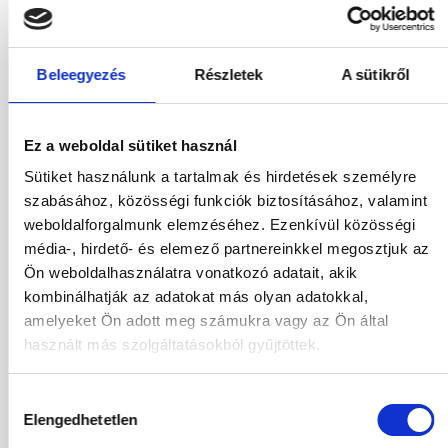
663 476
HUF
Kiválasztás
2
Felnőttek,
0
Gyermekek
Beleegyezés
Részletek
A sütikről
03.11.2026
-
07.11.2026
(4 Éjszaka)
Budapest
Járatinformációk
Ez a weboldal sütiket használ
Kétágyas Standard Oldalról Tengerre Néző Szoba
All Inclusive
Sütiket használunk a tartalmak és hirdetések személyre
szabásához, közösségi funkciók biztosításához, valamint
685 876
HUF
Kiválasztás
weboldalforgalmunk elemzéséhez. Ezenkívül közösségi
2
Felnőttek,
0
Gyermekek
média-, hirdető- és elemező partnereinkkel megosztjuk az
Ön weboldalhasználatra vonatkozó adatait, akik
03.11.2026
-
08.11.2026
(5 Éjszaka)
kombinálhatják az adatokat más olyan adatokkal,
Budapest
Járatinformációk
amelyeket Ön adott meg számukra vagy az Ön által
Kétágyas Standard Oldalról Tengerre Néző Szoba
használt más szolgáltatásokból gyűjtöttek.
All Inclusive
655 000
HUF
Hozzájárulás
Kiválasztás
2
Felnőttek,
0
Gyermekek
Elengedhetetlen
kiválasztása