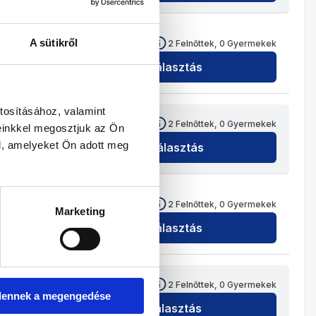
475 676
HUF
A sütikről
2
Felnőttek,
0
Gyermekek
Kiválasztás
tosításához, valamint
515 400
HUF
2
Felnőttek,
0
Gyermekek
einkkel megosztjuk az Ön
l, amelyeket Ön adott meg
Kiválasztás
454 276
HUF
2
Felnőttek,
0
Gyermekek
Marketing
Kiválasztás
448 976
HUF
2
Felnőttek,
0
Gyermekek
dennek a megengedése
Kiválasztás