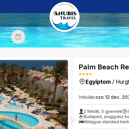
Palm Beach Re
Egyiptom
/
Hurg
Indulás:
szo 12 dec. 2
2
felnőtt,
0
gyermek
Budapest
,
poggyász kül
Kétágyas standard kert