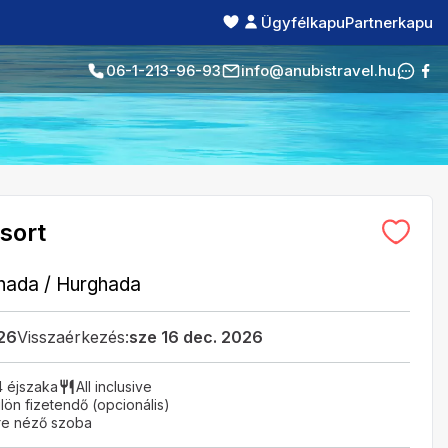
Ügyfélkapu
Partnerkapu
06-1-213-96-93
info@anubistravel.hu
sort
hada
/
Hurghada
026
Visszaérkezés:
sze 16 dec. 2026
4 éjszaka
All inclusive
ön fizetendő (opcionális)
re néző szoba