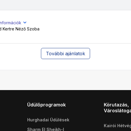
információk
d Kertre Néző Szoba
További ajánlatok
Üdülőprogramok
Körutazás,
Városlátog
Hurghadai Üdülések
Kairói Hétvé
Sharm El Sheikh-I