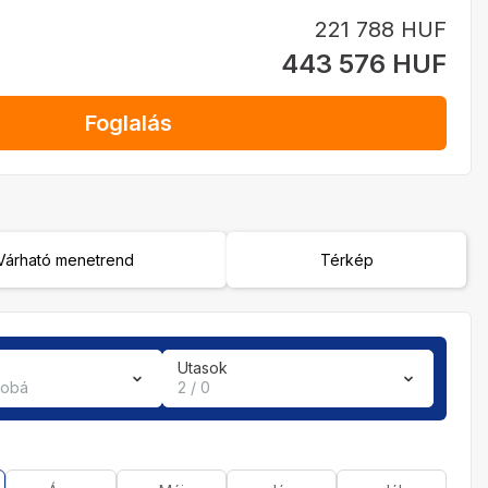
221 788 HUF
443 576 HUF
Foglalás
Várható menetrend
Térkép
Utasok
zobá
2 / 0