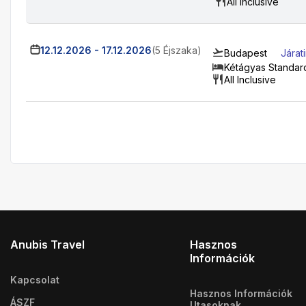
All Inclusive
12.12.2026
-
17.12.2026
(5 Éjszaka)
Budapest
Járat
Kétágyas Standar
All Inclusive
Anubis Travel
Hasznos
Információk
Kapcsolat
Hasznos Információk
ÁSZF
Utasoknak