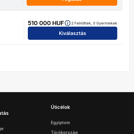
510 000
HUF
2
Felnőttek,
0
Gyermekek
Kiválasztás
Úticélok
atás
Egyiptom
ge
Törökország