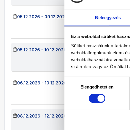
05.12.2026
-
09.12.2026
(4 Éjszaka)
Beleegyezés
Budapest
Jár
Kétágyas Stand
All Inclusive
Ez a weboldal sütiket haszn
Sütiket használunk a tartal
05.12.2026
-
10.12.2026
(5 Éjszaka)
Budapest
Jára
weboldalforgalmunk elemzésé
Kétágyas Standa
weboldalhasználatra vonatko
All Inclusive
számukra vagy az Ön által ha
Hozzájárulás
06.12.2026
-
10.12.2026
(4 Éjszaka)
Budapest
Jára
Elengedhetetlen
kiválasztása
Kétágyas Standa
All Inclusive
08.12.2026
-
12.12.2026
(4 Éjszaka)
Budapest
Jára
Kétágyas Standa
All Inclusive