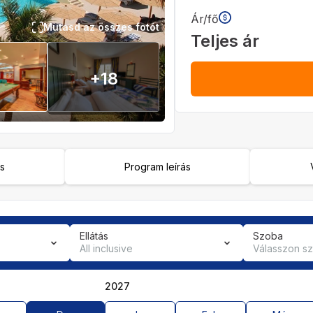
Ár/fő
Mutasd az összes fotót
Teljes ár
+
18
ás
Program leírás
Ellátás
Szoba
All inclusive
Válasszon s
2027