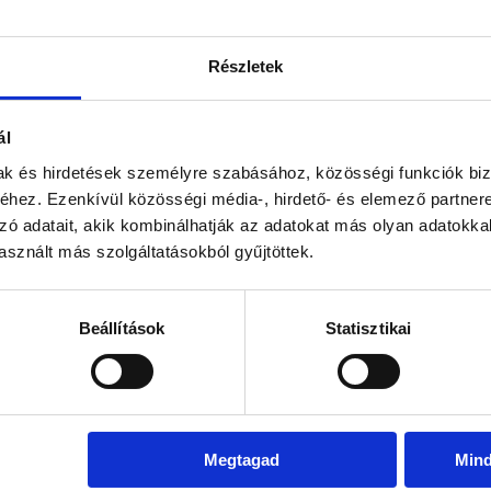
Részletek
atinformációk
ard Kertre Néző Szoba
ál
mak és hirdetések személyre szabásához, közösségi funkciók biz
tinformációk
hez. Ezenkívül közösségi média-, hirdető- és elemező partner
rd Kertre Néző Szoba
zó adatait, akik kombinálhatják az adatokat más olyan adatokka
sznált más szolgáltatásokból gyűjtöttek.
tinformációk
Beállítások
Statisztikai
rd Kertre Néző Szoba
tinformációk
Megtagad
Min
rd Kertre Néző Szoba