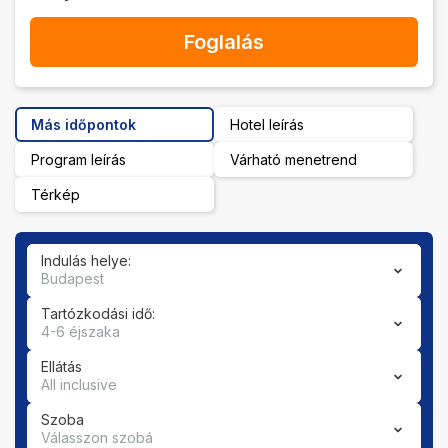
Foglalás
Más időpontok
Hotel leírás
Program leírás
Várható menetrend
Térkép
Indulás helye:
Budapest
Tartózkodási idő:
4-6 éjszaka
Ellátás
All inclusive
Szoba
Válasszon szobá