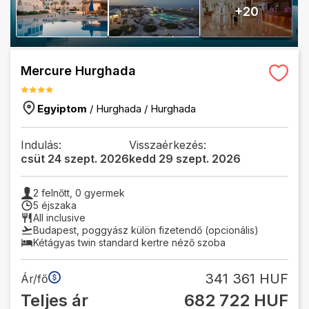
+
20
Mercure Hurghada
Egyiptom
/
Hurghada
/
Hurghada
Indulás:
Visszaérkezés:
csüt 24 szept. 2026
kedd 29 szept. 2026
2
felnőtt,
0
gyermek
5 éjszaka
All inclusive
Budapest
,
poggyász külön fizetendő (opcionális)
Kétágyas twin standard kertre néző szoba
341 361 HUF
Ár/fő
Teljes ár
682 722 HUF