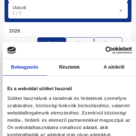
Utasok
2 / 0
2026
Aug
Sze
Okt
Nov
Dec
Beleegyezés
Részletek
A sütikről
2027
Jan
Feb
Már
Ápr
Ez a weboldal sütiket használ
Máj
Jún
Júl
Sütiket használunk a tartalmak és hirdetések személyre
szabásához, közösségi funkciók biztosításához, valamint
01.09.2026
-
05.09.2026
(4 Éjszaka)
weboldalforgalmunk elemzéséhez. Ezenkívül közösségi
Budapest
Járatinformációk
média-, hirdető- és elemező partnereinkkel megosztjuk az
Kétágyas Twin Standard Kertre Néző Szoba
Ön weboldalhasználatra vonatkozó adatait, akik
All Inclusive
kombinálhatják az adatokat más olyan adatokkal,