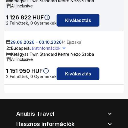
Kétágyas Twin Standard Kertre Néző Szoba
All Inclusive
1 126 822
HUF
Kiválasztás
2
Felnőttek,
0
Gyermekek
29.09.2026
-
03.10.2026
(4 Éjszaka)
Budapest
Járatinformációk
Kétágyas Twin Standard Kertre Néző Szoba
All Inclusive
1 151 950
HUF
Kiválasztás
2
Felnőttek,
0
Gyermekek
Anubis Travel
Hasznos információk