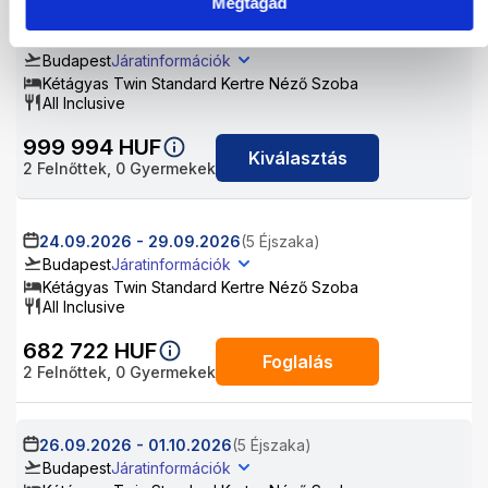
Megtagad
22.09.2026
-
26.09.2026
(4 Éjszaka)
Budapest
Járatinformációk
Kétágyas Twin Standard Kertre Néző Szoba
All Inclusive
999 994
HUF
Kiválasztás
2
Felnőttek,
0
Gyermekek
24.09.2026
-
29.09.2026
(5 Éjszaka)
Budapest
Járatinformációk
Kétágyas Twin Standard Kertre Néző Szoba
All Inclusive
682 722
HUF
Foglalás
2
Felnőttek,
0
Gyermekek
26.09.2026
-
01.10.2026
(5 Éjszaka)
Budapest
Járatinformációk