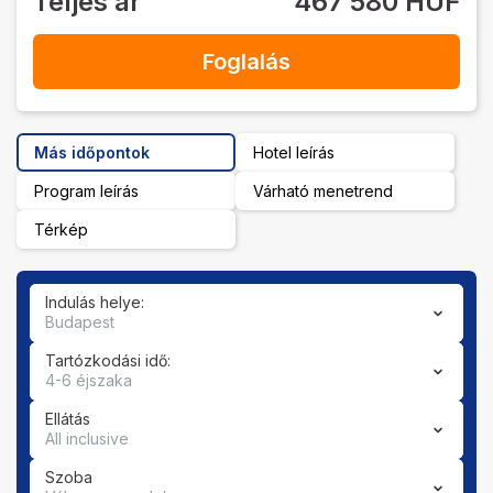
Teljes ár
467 580 HUF
Foglalás
Más időpontok
Hotel leírás
Program leírás
Várható menetrend
Térkép
Indulás helye:
Budapest
Tartózkodási idő:
4-6 éjszaka
Ellátás
All inclusive
Szoba