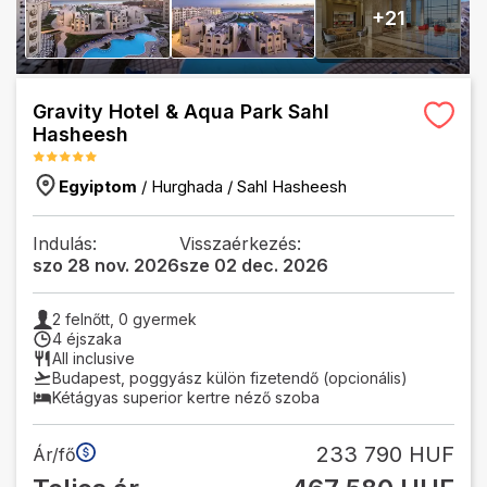
+
21
Gravity Hotel & Aqua Park Sahl
Hasheesh
Egyiptom
/
Hurghada
/
Sahl Hasheesh
Indulás:
Visszaérkezés:
szo 28 nov. 2026
sze 02 dec. 2026
2
felnőtt,
0
gyermek
4 éjszaka
All inclusive
Budapest
,
poggyász külön fizetendő (opcionális)
Kétágyas superior kertre néző szoba
233 790 HUF
Ár/fő