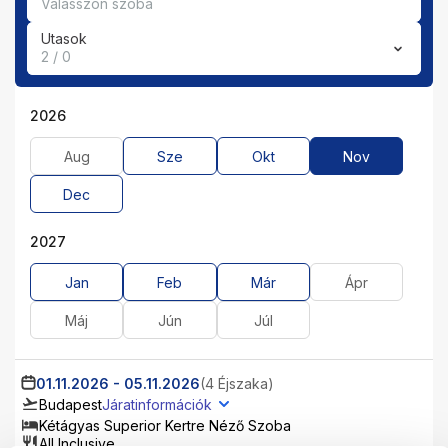
Válasszon szobá
Utasok
2 / 0
2026
Aug
Sze
Okt
Nov
Dec
2027
Jan
Feb
Már
Ápr
Máj
Jún
Júl
01.11.2026
-
05.11.2026
(4 Éjszaka)
Budapest
Járatinformációk
Kétágyas Superior Kertre Néző Szoba
All Inclusive