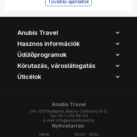
További ajánlatok
Anubis Travel
Hasznos információk
Üdülőprogramok
Körutazás, városlátogatás
Úticélok
Anubis Travel
Cím:
1051 Budapest, Bajcsy-Zsilinszky út 12.
Tel.:
06-1-213-96-93
E-mail:
info@anubistravel.hu
Nyitvatartás:
Hétfő:
09:00 - 18:00