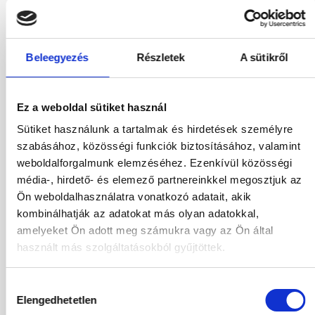
709 380
HUF
Kiválasztás
2
Felnőttek,
0
Gyermekek
Beleegyezés
Részletek
A sütikről
03.11.2026
-
07.11.2026
(4 Éjszaka)
Budapest
Járatinformációk
Ez a weboldal sütiket használ
Kétágyas Superior Kertre Néző Szoba
All Inclusive
Sütiket használunk a tartalmak és hirdetések személyre
szabásához, közösségi funkciók biztosításához, valamint
731 780
HUF
weboldalforgalmunk elemzéséhez. Ezenkívül közösségi
Kiválasztás
2
Felnőttek,
0
Gyermekek
média-, hirdető- és elemező partnereinkkel megosztjuk az
Ön weboldalhasználatra vonatkozó adatait, akik
kombinálhatják az adatokat más olyan adatokkal,
03.11.2026
-
08.11.2026
(5 Éjszaka)
amelyeket Ön adott meg számukra vagy az Ön által
Budapest
Járatinformációk
Kétágyas Superior Kertre Néző Szoba
használt más szolgáltatásokból gyűjtöttek.
All Inclusive
Hozzájárulás
712 380
HUF
Kiválasztás
Elengedhetetlen
2
Felnőttek,
0
Gyermekek
kiválasztása