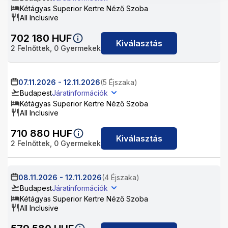
Kétágyas Superior Kertre Néző Szoba
All Inclusive
702 180
HUF
Kiválasztás
2
Felnőttek,
0
Gyermekek
07.11.2026
-
12.11.2026
(5 Éjszaka)
Budapest
Járatinformációk
Kétágyas Superior Kertre Néző Szoba
All Inclusive
710 880
HUF
Kiválasztás
2
Felnőttek,
0
Gyermekek
08.11.2026
-
12.11.2026
(4 Éjszaka)
Budapest
Járatinformációk
Kétágyas Superior Kertre Néző Szoba
All Inclusive