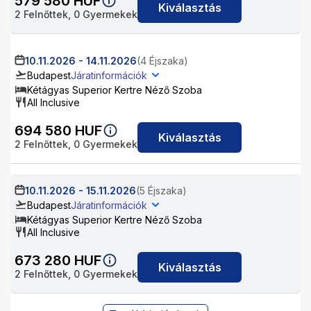
579 580
HUF
Kiválasztás
2
Felnőttek,
0
Gyermekek
10.11.2026
-
14.11.2026
(4 Éjszaka)
Budapest
Járatinformációk
Kétágyas Superior Kertre Néző Szoba
All Inclusive
694 580
HUF
Kiválasztás
2
Felnőttek,
0
Gyermekek
10.11.2026
-
15.11.2026
(5 Éjszaka)
Budapest
Járatinformációk
Kétágyas Superior Kertre Néző Szoba
All Inclusive
673 280
HUF
Kiválasztás
2
Felnőttek,
0
Gyermekek