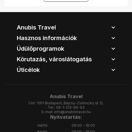
Anubis Travel
Hasznos információk
Üdülőprogramok
Körutazás, városlátogatás
Úticélok
Anubis Travel
Cím:
1051 Budapest, Bajcsy-Zsilinszky út 12.
Tel.:
06-1-213-96-93
E-mail:
info@anubistravel.hu
Nyitvatartás:
Hétfő:
09:00 - 18:00
Kedd:
09:00 - 18:00