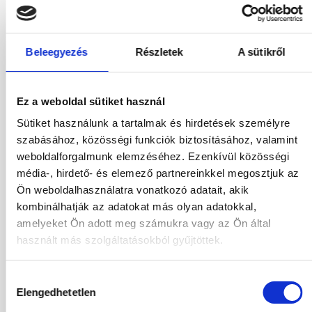
488 342
HUF
Kiválasztás
2
Felnőttek,
0
Gyermekek
Beleegyezés
Részletek
A sütikről
01.12.2026
-
06.12.2026
(5 Éjszaka)
Budapest
Járatinformációk
Ez a weboldal sütiket használ
Kétágyas Deluxe Room
All Inclusive
Sütiket használunk a tartalmak és hirdetések személyre
szabásához, közösségi funkciók biztosításához, valamint
523 534
HUF
Kiválasztás
weboldalforgalmunk elemzéséhez. Ezenkívül közösségi
2
Felnőttek,
0
Gyermekek
média-, hirdető- és elemező partnereinkkel megosztjuk az
Ön weboldalhasználatra vonatkozó adatait, akik
02.12.2026
-
06.12.2026
(4 Éjszaka)
kombinálhatják az adatokat más olyan adatokkal,
Budapest
Járatinformációk
amelyeket Ön adott meg számukra vagy az Ön által
Kétágyas Deluxe Room
használt más szolgáltatásokból gyűjtöttek.
All Inclusive
483 842
HUF
Hozzájárulás
Kiválasztás
2
Felnőttek,
0
Gyermekek
Elengedhetetlen
kiválasztása